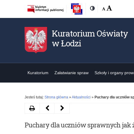
Rozmiar
Domyślna
Wielka
Kontrast
czcionki:
Kuratorium Oświaty
w Łodzi
Kuratorium
Załatwianie spraw
Szkoły i organy pro
Jesteś tutaj:
Strona główna
»
Aktualności
»
Puchary dla uczniów sp
Drukuj
Następny
Poprzedni
artykuł
artykuł
Puchary dla uczniów sprawnych jak ż
IX
Eliminacje