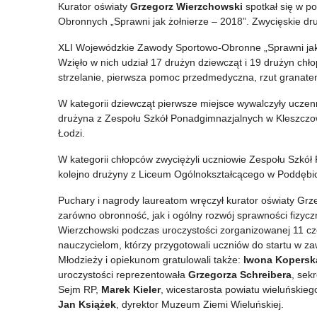
Kurator oświaty
Grzegorz Wierzchowski
spotkał się w p
edycja
Wojewódzkie
Obronnych „Sprawni jak żołnierze – 2018”. Zwycięskie dru
konkursu
XLI
XLI Wojewódzkie Zawody Sportowo-Obronne „Sprawni jak 
„Papież
Turnieju
Wzięło w nich udział 17 drużyn dziewcząt i 19 drużyn chł
strzelanie, pierwsza pomoc przedmedyczna, rzut granatem
Słowianin”
Bezpieczeństwa
W kategorii dziewcząt pierwsze miejsce wywalczyły uczenn
za
w
drużyna z Zespołu Szkół Ponadgimnazjalnych w Kleszczow
nami
Ruchu
Łodzi.
Drogowym
W kategorii chłopców zwyciężyli uczniowie Zespołu Szkół
kolejno drużyny z Liceum Ogólnokształcącego w Poddębica
Puchary i nagrody laureatom wręczył kurator oświaty Grze
zarówno obronność, jak i ogólny rozwój sprawności fizyczn
Wierzchowski podczas uroczystości zorganizowanej 11 c
nauczycielom, którzy przygotowali uczniów do startu w za
Młodzieży i opiekunom gratulowali także:
Iwona Kopersk
uroczystości reprezentowała
Grzegorza Schreibera
, sek
Sejm RP,
Marek Kieler
, wicestarosta powiatu wieluńskieg
Jan Książek
, dyrektor Muzeum Ziemi Wieluńskiej.