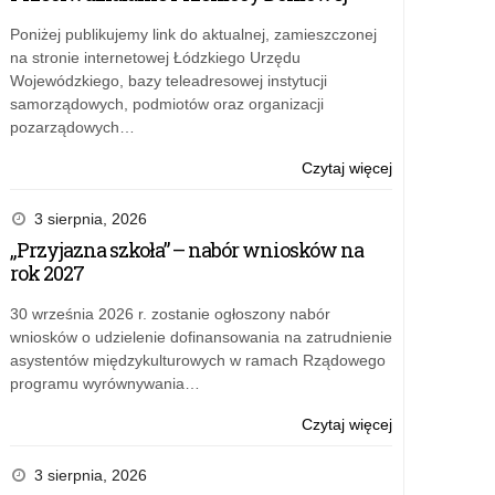
Poniżej publikujemy link do aktualnej, zamieszczonej
na stronie internetowej Łódzkiego Urzędu
Wojewódzkiego, bazy teleadresowej instytucji
samorządowych, podmiotów oraz organizacji
pozarządowych…
o:
Czytaj więcej
Puchary
dla
3 sierpnia, 2026
uczniów
„Przyjazna szkoła” – nabór wniosków na
sprawnych
rok 2027
jak
żołnierze
30 września 2026 r. zostanie ogłoszony nabór
wniosków o udzielenie dofinansowania na zatrudnienie
asystentów międzykulturowych w ramach Rządowego
programu wyrównywania…
o:
Czytaj więcej
Puchary
dla
3 sierpnia, 2026
uczniów