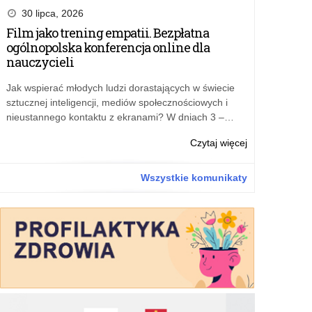
dla
30 lipca, 2026
uczniów
Film jako trening empatii. Bezpłatna
sprawnych
ogólnopolska konferencja online dla
jak
nauczycieli
żołnierze
Jak wspierać młodych ludzi dorastających w świecie
sztucznej inteligencji, mediów społecznościowych i
nieustannego kontaktu z ekranami? W dniach 3 –…
o:
Czytaj więcej
Puchary
dla
Wszystkie komunikaty
uczniów
sprawnych
jak
żołnierze