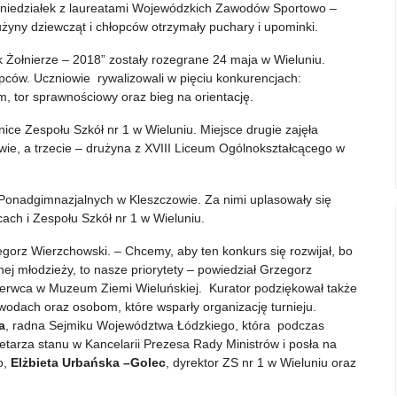
oniedziałek z laureatami Wojewódzkich Zawodów Sportowo –
żyny dziewcząt i chłopców otrzymały puchary i upominki.
Żołnierze – 2018” zostały rozegrane 24 maja w Wieluniu.
opców. Uczniowie rywalizowali w pięciu konkurencjach:
, tor sprawnościowy oraz bieg na orientację.
ice Zespołu Szkół nr 1 w Wieluniu. Miejsce drugie zajęła
ie, a trzecie – drużyna z XVIII Liceum Ogólnokształcącego w
 Ponadgimnazjalnych w Kleszczowie. Za nimi uplasowały się
ch i Zespołu Szkół nr 1 w Wieluniu.
gorz Wierzchowski. – Chcemy, aby ten konkurs się rozwijał, bo
ej młodzieży, to nasze priorytety – powiedział Grzegorz
zerwca w Muzeum Ziemi Wieluńskiej. Kurator podziękował także
wodach oraz osobom, które wsparły organizację turnieju.
a
, radna Sejmiku Województwa Łódzkiego, która podczas
retarza stanu w Kancelarii Prezesa Rady Ministrów i posła na
o,
Elżbieta Urbańska –Golec
, dyrektor ZS nr 1 w Wieluniu oraz