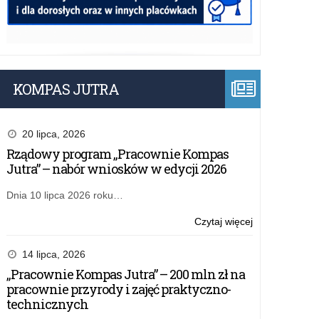
KOMPAS JUTRA
20 lipca, 2026
Rządowy program „Pracownie Kompas
Jutra” – nabór wniosków w edycji 2026
Dnia 10 lipca 2026 roku…
o:
Czytaj więcej
Puchary
dla
14 lipca, 2026
uczniów
„Pracownie Kompas Jutra” – 200 mln zł na
sprawnych
pracownie przyrody i zajęć praktyczno-
jak
technicznych
żołnierze