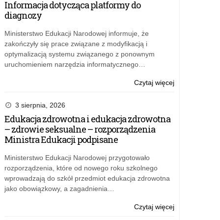
Informacja dotycząca platformy do
sprawnych
diagnozy
jak
żołnierze
Ministerstwo Edukacji Narodowej informuje, że
zakończyły się prace związane z modyfikacją i
optymalizacją systemu związanego z ponownym
uruchomieniem narzędzia informatycznego…
o:
Czytaj więcej
Puchary
dla
3 sierpnia, 2026
uczniów
Edukacja zdrowotna i edukacja zdrowotna
sprawnych
– zdrowie seksualne – rozporządzenia
jak
Ministra Edukacji podpisane
żołnierze
Ministerstwo Edukacji Narodowej przygotowało
rozporządzenia, które od nowego roku szkolnego
wprowadzają do szkół przedmiot edukacja zdrowotna
jako obowiązkowy, a zagadnienia…
o:
Czytaj więcej
Puchary