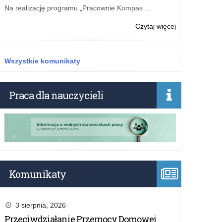
Na realizację programu „Pracownie Kompas…
o:
Czytaj więcej
Puchary
dla
uczniów
Wszystkie komunikaty
sprawnych
jak
żołnierze
Praca dla nauczycieli
Komunikaty
3 sierpnia, 2026
Przeciwdziałanie Przemocy Domowej