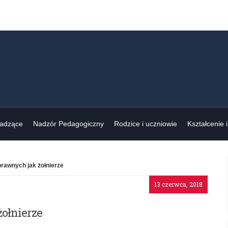
wadzące
Nadzór Pedagogiczny
Rodzice i uczniowie
Kształcenie 
rawnych jak żołnierze
13 czerwca, 2018
ołnierze