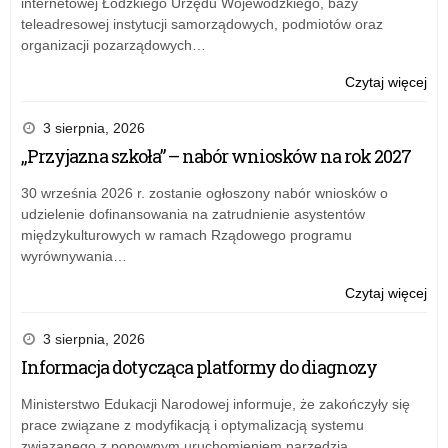
internetowej Łódzkiego Urzędu Wojewódzkiego, bazy
teleadresowej instytucji samorządowych, podmiotów oraz
organizacji pozarządowych…
o:
Czytaj więcej
Mo
Jan
3 sierpnia, 2026
„Przyjazna szkoła” – nabór wniosków na rok 2027
30 września 2026 r. zostanie ogłoszony nabór wniosków o
udzielenie dofinansowania na zatrudnienie asystentów
międzykulturowych w ramach Rządowego programu
wyrównywania…
o:
Czytaj więcej
Mo
Jan
3 sierpnia, 2026
Informacja dotycząca platformy do diagnozy
Ministerstwo Edukacji Narodowej informuje, że zakończyły się
prace związane z modyfikacją i optymalizacją systemu
związanego z ponownym uruchomieniem narzędzia