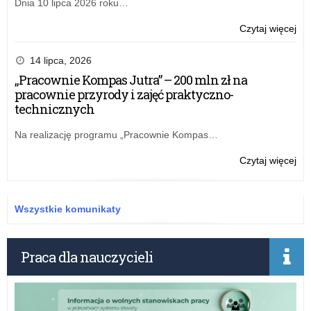
Dnia 10 lipca 2026 roku…
o:
Czytaj więcej
Mo
Jan
14 lipca, 2026
„Pracownie Kompas Jutra” – 200 mln zł na
pracownie przyrody i zajęć praktyczno-
technicznych
Na realizację programu „Pracownie Kompas…
o:
Czytaj więcej
Mo
Jan
Wszystkie komunikaty
Praca dla nauczycieli