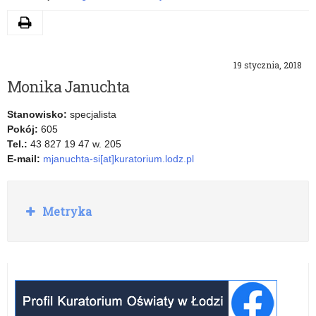
Drukuj
19 stycznia, 2018
Monika Januchta
Stanowisko:
specjalista
Pokój:
605
Tel.:
43 827 19 47 w. 205
E-mail:
mjanuchta-si[at]kuratorium.lodz.pl
Rozwiń
Metryka