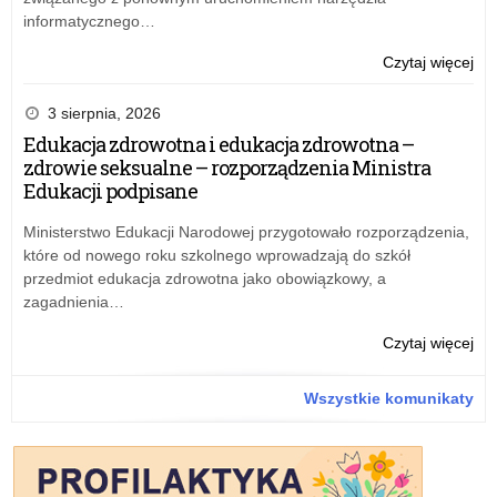
informatycznego…
o:
Czytaj więcej
Mo
Jan
3 sierpnia, 2026
Edukacja zdrowotna i edukacja zdrowotna –
zdrowie seksualne – rozporządzenia Ministra
Edukacji podpisane
Ministerstwo Edukacji Narodowej przygotowało rozporządzenia,
które od nowego roku szkolnego wprowadzają do szkół
przedmiot edukacja zdrowotna jako obowiązkowy, a
zagadnienia…
o:
Czytaj więcej
Mo
Jan
Wszystkie komunikaty