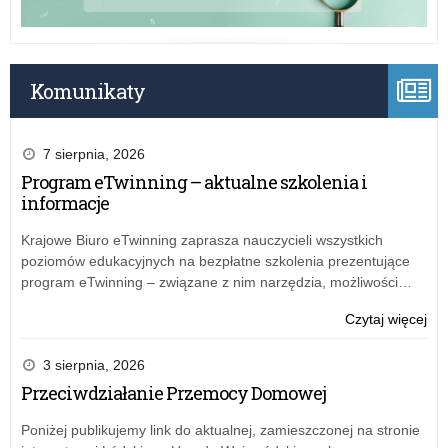
Komunikaty
7 sierpnia, 2026
Program eTwinning – aktualne szkolenia i
informacje
Krajowe Biuro eTwinning zaprasza nauczycieli wszystkich
poziomów edukacyjnych na bezpłatne szkolenia prezentujące
program eTwinning – związane z nim narzędzia, możliwości…
o:
Czytaj więcej
Mo
Jan
3 sierpnia, 2026
Przeciwdziałanie Przemocy Domowej
Poniżej publikujemy link do aktualnej, zamieszczonej na stronie