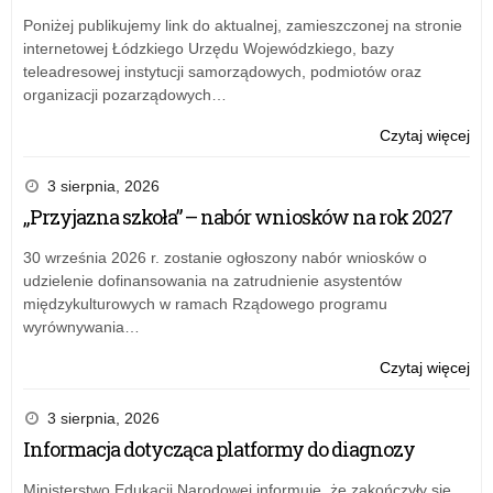
Poniżej publikujemy link do aktualnej, zamieszczonej na stronie
internetowej Łódzkiego Urzędu Wojewódzkiego, bazy
teleadresowej instytucji samorządowych, podmiotów oraz
organizacji pozarządowych…
o:
Czytaj więcej
Pil
Sp
3 sierpnia, 2026
mer
„Przyjazna szkoła” – nabór wniosków na rok 2027
fin
„Cy
30 września 2026 r. zostanie ogłoszony nabór wniosków o
Uc
udzielenie dofinansowania na zatrudnienie asystentów
20
międzykulturowych w ramach Rządowego programu
wyrównywania…
o:
Czytaj więcej
Pil
Sp
3 sierpnia, 2026
mer
Informacja dotycząca platformy do diagnozy
fin
„Cy
Ministerstwo Edukacji Narodowej informuje, że zakończyły się