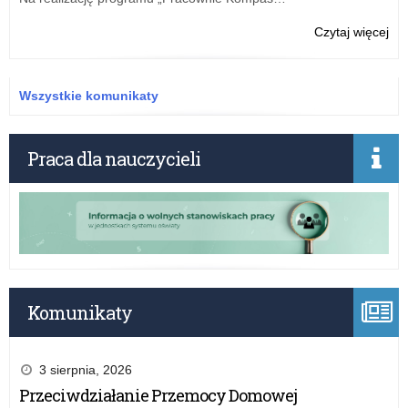
o:
Czytaj więcej
Pil
Sp
mer
Wszystkie komunikaty
fin
„Cy
Uc
Praca dla nauczycieli
20
Komunikaty
3 sierpnia, 2026
Przeciwdziałanie Przemocy Domowej