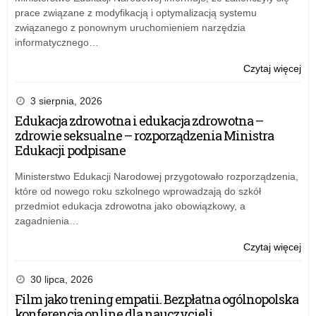
Uc
prace związane z modyfikacją i optymalizacją systemu
20
związanego z ponownym uruchomieniem narzędzia
informatycznego…
o:
Czytaj więcej
Pil
Sp
3 sierpnia, 2026
mer
Edukacja zdrowotna i edukacja zdrowotna –
fin
zdrowie seksualne – rozporządzenia Ministra
„Cy
Edukacji podpisane
Uc
20
Ministerstwo Edukacji Narodowej przygotowało rozporządzenia,
które od nowego roku szkolnego wprowadzają do szkół
przedmiot edukacja zdrowotna jako obowiązkowy, a
zagadnienia…
o:
Czytaj więcej
Pil
Sp
30 lipca, 2026
mer
Film jako trening empatii. Bezpłatna ogólnopolska
fin
konferencja online dla nauczycieli