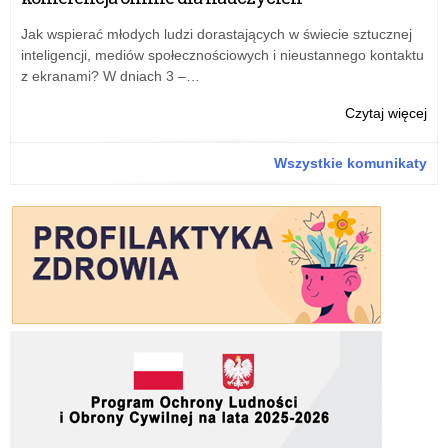
„Cy
Uc
Jak wspierać młodych ludzi dorastających w świecie sztucznej
20
inteligencji, mediów społecznościowych i nieustannego kontaktu
z ekranami? W dniach 3 –…
o:
Czytaj więcej
Pil
Sp
Wszystkie komunikaty
mer
fin
„Cy
Uc
20