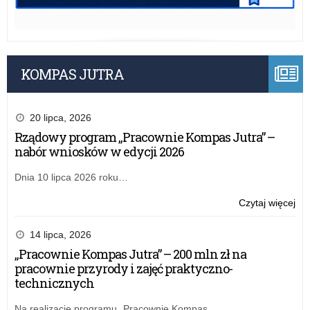
KOMPAS JUTRA
20 lipca, 2026
Rządowy program „Pracownie Kompas Jutra” –
nabór wniosków w edycji 2026
Dnia 10 lipca 2026 roku…
o:
Czytaj więcej
Pil
Sp
14 lipca, 2026
mer
„Pracownie Kompas Jutra” – 200 mln zł na
fin
pracownie przyrody i zajęć praktyczno-
„Cy
technicznych
Uc
20
Na realizację programu „Pracownie Kompas…