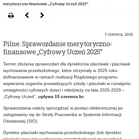
merytoryczno-finansowe „Cyfrowy Uczeń 2025”
Drukuj
Następny
Poprzedni
artykuł
artykuł
3 czerwca, 2026
Konkursy
Edukacja
Pilne. Sprawozdanie merytoryczno-
na
zdrowotna
finansowe „Cyfrowy Uczeń 2025”
stanowiska
–
Termin złożenia sprawozdań dla dyrektorów placówek i placówek
nauczycieli
studia
wychowania przedszkolnego, które otrzymały w 2025 roku
dofinansowanie w ramach realizacji Rządowego programu
w
podyplomowe
wspierania organów prowadzących szkoły i placówki w rozwijaniu
szkołach
umiejętności cyfrowych dzieci i młodzieży na lata 2025-2029 –
„Cyfrowy Uczeń”,
upływa 15 czerwca br.
europejskich
Sprawozdania należy sporządzać w postaci elektronicznej po
zalogowaniu się do Strefy Pracownika w Systemie Informacji
Oświatowej (SIO).
Dyrektor placówki wychowania przedszkolnego (lub dyrektor