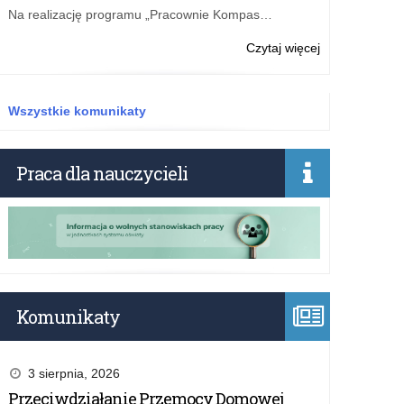
w
Na realizację programu „Pracownie Kompas…
formie
pozaszkolnej
o:
Czytaj więcej
w
Opłata
2026
za
roku
akredytację
Wszystkie komunikaty
kształcenia
ustawicznego
prowadzonego
Praca dla nauczycieli
w
formie
pozaszkolnej
w
2026
roku
Komunikaty
3 sierpnia, 2026
Przeciwdziałanie Przemocy Domowej