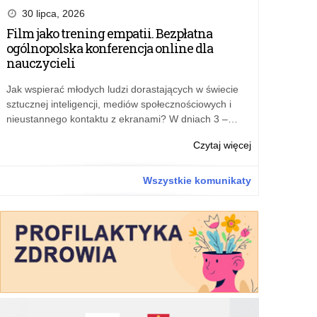
za
30 lipca, 2026
akredytację
Film jako trening empatii. Bezpłatna
kształcenia
ogólnopolska konferencja online dla
ustawicznego
nauczycieli
prowadzonego
w
Jak wspierać młodych ludzi dorastających w świecie
formie
sztucznej inteligencji, mediów społecznościowych i
pozaszkolnej
nieustannego kontaktu z ekranami? W dniach 3 –…
w
2026
o:
Czytaj więcej
roku
Opłata
za
Wszystkie komunikaty
akredytację
kształcenia
ustawicznego
prowadzonego
w
formie
pozaszkolnej
w
2026