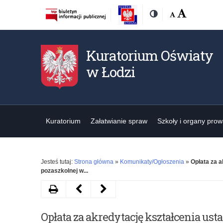
Rozmiar
Domyślna
Wielka
Kontrast
czcionki:
Kuratorium Oświaty
w Łodzi
Kuratorium
Załatwianie spraw
Szkoły i organy pro
Jesteś tutaj:
Strona główna
»
Komunikaty/Ogłoszenia
»
Opłata za 
pozaszkolnej w...
Drukuj
Następny
Poprzedni
artykuł
artykuł
Opłata za akredytację kształcenia u
V
Odbiór