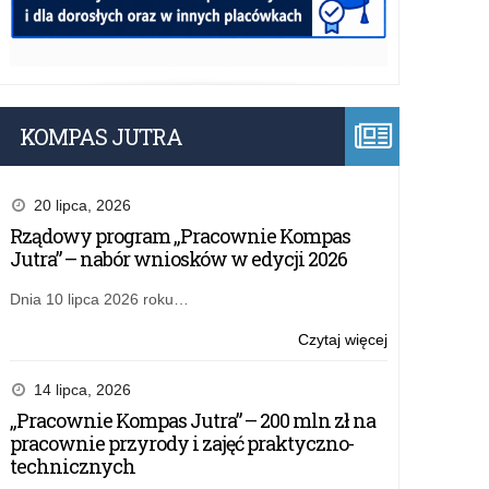
KOMPAS JUTRA
20 lipca, 2026
Rządowy program „Pracownie Kompas
Jutra” – nabór wniosków w edycji 2026
Dnia 10 lipca 2026 roku…
o:
Czytaj więcej
Opłata
za
14 lipca, 2026
akredytację
„Pracownie Kompas Jutra” – 200 mln zł na
kształcenia
pracownie przyrody i zajęć praktyczno-
ustawicznego
technicznych
prowadzonego