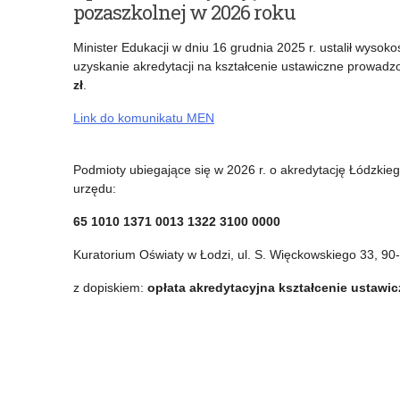
pozaszkolnej w 2026 roku
edycja
aktu
Minister Edukacji w dniu 16 grudnia 2025 r. ustalił wyso
projektu
nadania
uzyskanie akredytacji na kształcenie ustawiczne prowadz
zł
.
edukacyjnego
stopnia
Link do komunikatu MEN
„Nie
awansu
jestem
zawodowego
Podmioty ubiegające się w 2026 r. o akredytację Łódzkie
sam
nauczyciela
urzędu:
–
65 1010 1371 0013 1322 3100 0000
pomagam”
Kuratorium Oświaty w Łodzi, ul. S. Więckowskiego 33, 90
z dopiskiem:
opłata akredytacyjna kształcenie ustawi