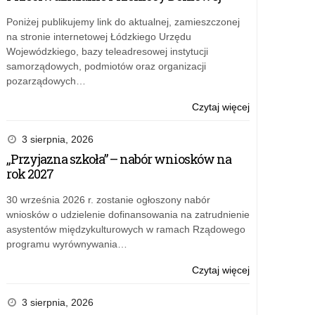
Poniżej publikujemy link do aktualnej, zamieszczonej
na stronie internetowej Łódzkiego Urzędu
Wojewódzkiego, bazy teleadresowej instytucji
samorządowych, podmiotów oraz organizacji
pozarządowych…
o:
Czytaj więcej
Opłata
za
3 sierpnia, 2026
akredytację
„Przyjazna szkoła” – nabór wniosków na
kształcenia
rok 2027
ustawicznego
prowadzonego
30 września 2026 r. zostanie ogłoszony nabór
w
wniosków o udzielenie dofinansowania na zatrudnienie
formie
asystentów międzykulturowych w ramach Rządowego
pozaszkolnej
programu wyrównywania…
w
2026
o:
Czytaj więcej
roku
Opłata
za
3 sierpnia, 2026
akredytację