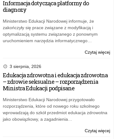
Informacja dotycząca platformy do
kształcenia
diagnozy
ustawicznego
prowadzonego
Ministerstwo Edukacji Narodowej informuje, że
w
zakończyły się prace związane z modyfikacją i
formie
optymalizacją systemu związanego z ponownym
pozaszkolnej
uruchomieniem narzędzia informatycznego…
w
2026
o:
Czytaj więcej
roku
Opłata
za
3 sierpnia, 2026
akredytację
Edukacja zdrowotna i edukacja zdrowotna
kształcenia
– zdrowie seksualne – rozporządzenia
ustawicznego
Ministra Edukacji podpisane
prowadzonego
w
Ministerstwo Edukacji Narodowej przygotowało
formie
rozporządzenia, które od nowego roku szkolnego
pozaszkolnej
wprowadzają do szkół przedmiot edukacja zdrowotna
w
jako obowiązkowy, a zagadnienia…
2026
roku
o:
Czytaj więcej
Opłata