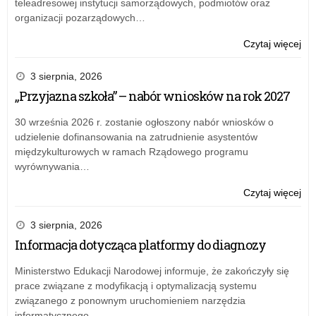
teleadresowej instytucji samorządowych, podmiotów oraz
organizacji pozarządowych…
o:
Czytaj więcej
Na
Dzi
3 sierpnia, 2026
Żoł
„Przyjazna szkoła” – nabór wniosków na rok 2027
Wyk
30 września 2026 r. zostanie ogłoszony nabór wniosków o
udzielenie dofinansowania na zatrudnienie asystentów
międzykulturowych w ramach Rządowego programu
wyrównywania…
o:
Czytaj więcej
Na
Dzi
3 sierpnia, 2026
Żoł
Informacja dotycząca platformy do diagnozy
Wyk
Ministerstwo Edukacji Narodowej informuje, że zakończyły się
prace związane z modyfikacją i optymalizacją systemu
związanego z ponownym uruchomieniem narzędzia
informatycznego…