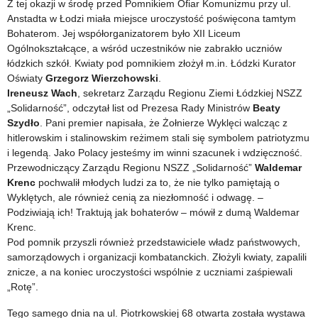
Z tej okazji w środę przed Pomnikiem Ofiar Komunizmu przy ul.
Anstadta w Łodzi miała miejsce uroczystość poświęcona tamtym
Bohaterom. Jej współorganizatorem było XII Liceum
Ogólnokształcące, a wśród uczestników nie zabrakło uczniów
łódzkich szkół. Kwiaty pod pomnikiem złożył m.in. Łódzki Kurator
Oświaty
Grzegorz Wierzchowski
.
Ireneusz Wach
, sekretarz Zarządu Regionu Ziemi Łódzkiej NSZZ
„Solidarność”, odczytał list od Prezesa Rady Ministrów
Beaty
Szydło
. Pani premier napisała, że Żołnierze Wyklęci walcząc z
hitlerowskim i stalinowskim reżimem stali się symbolem patriotyzmu
i legendą. Jako Polacy jesteśmy im winni szacunek i wdzięczność.
Przewodniczący Zarządu Regionu NSZZ „Solidarność”
Waldemar
Krenc
pochwalił młodych ludzi za to, że nie tylko pamiętają o
Wyklętych, ale również cenią za niezłomność i odwagę. –
Podziwiają ich! Traktują jak bohaterów – mówił z dumą Waldemar
Krenc.
Pod pomnik przyszli również przedstawiciele władz państwowych,
samorządowych i organizacji kombatanckich. Złożyli kwiaty, zapalili
znicze, a na koniec uroczystości wspólnie z uczniami zaśpiewali
„Rotę”.
Tego samego dnia na ul. Piotrkowskiej 68 otwarta została wystawa