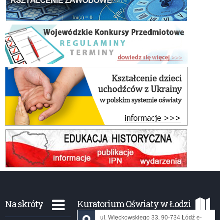
Na skróty
Kuratorium Oświaty w Łodzi
ul. Więckowskiego 33, 90-734 Łódź e-