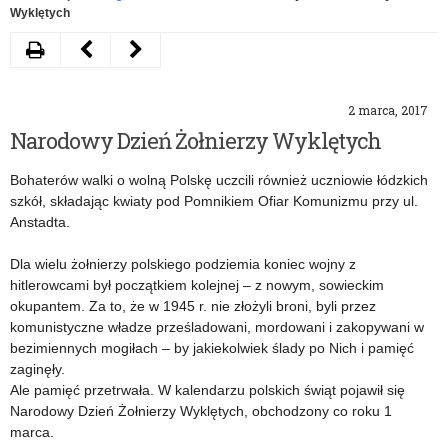
Wyklętych
Drukuj
Następny
Poprzedni
artykuł
artykuł
2 marca, 2017
XX
Finał
Narodowy Dzień Żołnierzy Wyklętych
Łódzkie
konkursu
Bohaterów walki o wolną Polskę uczcili również uczniowie łódzkich
Targi
Zawodowiec
szkół, składając kwiaty pod Pomnikiem Ofiar Komunizmu przy ul.
Edukacyjne
2017
Anstadta.
Dla wielu żołnierzy polskiego podziemia koniec wojny z
hitlerowcami był początkiem kolejnej – z nowym, sowieckim
okupantem. Za to, że w 1945 r. nie złożyli broni, byli przez
komunistyczne władze prześladowani, mordowani i zakopywani w
bezimiennych mogiłach – by jakiekolwiek ślady po Nich i pamięć
zaginęły.
Ale pamięć przetrwała. W kalendarzu polskich świąt pojawił się
Narodowy Dzień Żołnierzy Wyklętych, obchodzony co roku 1
marca.