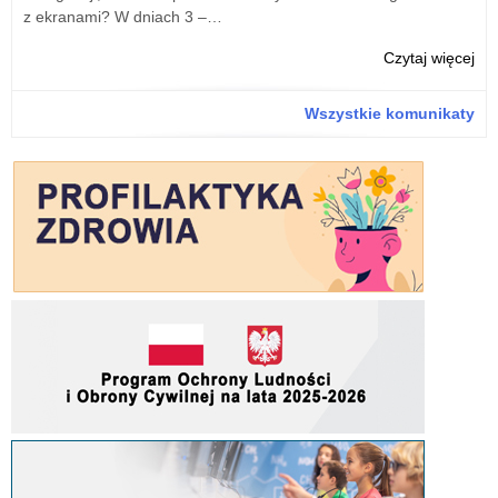
z ekranami? W dniach 3 –…
o:
Czytaj więcej
Na
Dzi
Wszystkie komunikaty
Żoł
Wyk