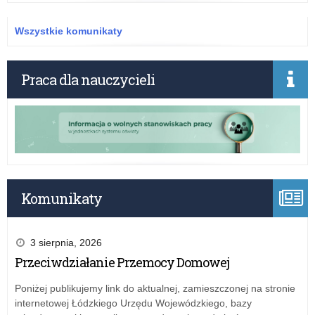
Dzi
Żoł
Wszystkie komunikaty
Wyk
Praca dla nauczycieli
Komunikaty
3 sierpnia, 2026
Przeciwdziałanie Przemocy Domowej
Poniżej publikujemy link do aktualnej, zamieszczonej na stronie
internetowej Łódzkiego Urzędu Wojewódzkiego, bazy