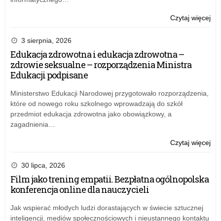
o:
Czytaj więcej
Na
Dzi
3 sierpnia, 2026
Żoł
Edukacja zdrowotna i edukacja zdrowotna –
Wyk
zdrowie seksualne – rozporządzenia Ministra
Edukacji podpisane
Ministerstwo Edukacji Narodowej przygotowało rozporządzenia,
które od nowego roku szkolnego wprowadzają do szkół
przedmiot edukacja zdrowotna jako obowiązkowy, a
zagadnienia…
o:
Czytaj więcej
Na
Dzi
30 lipca, 2026
Żoł
Film jako trening empatii. Bezpłatna ogólnopolska
Wyk
konferencja online dla nauczycieli
Jak wspierać młodych ludzi dorastających w świecie sztucznej
inteligencji, mediów społecznościowych i nieustannego kontaktu