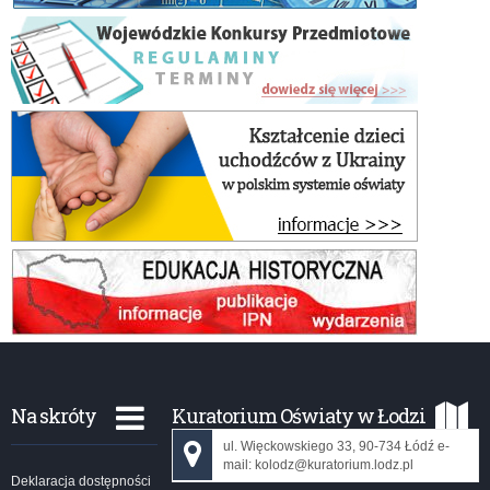
Na skróty
Kuratorium Oświaty w Łodzi
ul. Więckowskiego 33, 90-734 Łódź e-
mail: kolodz@kuratorium.lodz.pl
Deklaracja dostępności