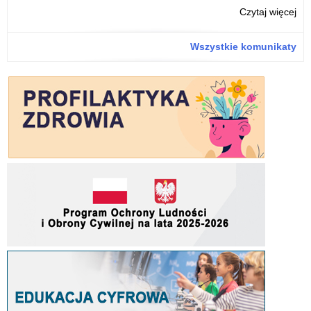
o:
Czytaj więcej
„N
Dz
Wszystkie komunikaty
–
per
wś
szk