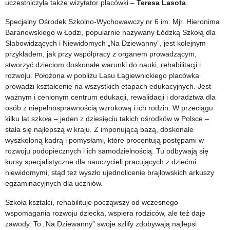
uczestniczyła także wizytator placówki –
Teresa Lasota
.
Specjalny Ośrodek Szkolno-Wychowawczy nr 6 im. Mjr. Hieronima
Baranowskiego w Łodzi, popularnie nazywany Łódzką Szkołą dla
Słabowidzących i Niewidomych „Na Dziewanny”, jest kolejnym
przykładem, jak przy współpracy z organem prowadzącym,
stworzyć dzieciom doskonałe warunki do nauki, rehabilitacji i
rozwoju. Położona w pobliżu Lasu Łagiewnickiego placówka
prowadzi kształcenie na wszystkich etapach edukacyjnych. Jest
ważnym i cenionym centrum edukacji, rewalidacji i doradztwa dla
osób z niepełnosprawnością wzrokową i ich rodzin. W przeciągu
kilku lat szkoła – jeden z dziesięciu takich ośrodków w Polsce –
stała się najlepszą w kraju. Z imponującą bazą, doskonale
wyszkoloną kadrą i pomysłami, które procentują postępami w
rozwoju podopiecznych i ich samodzielnością. Tu odbywają się
kursy specjalistyczne dla nauczycieli pracujących z dziećmi
niewidomymi, stąd też wyszło ujednolicenie brajlowskich arkuszy
egzaminacyjnych dla uczniów.
Szkoła kształci, rehabilituje począwszy od wczesnego
wspomagania rozwoju dziecka, wspiera rodziców, ale też daje
zawody. To „Na Dziewanny” swoje szlify zdobywają najlepsi