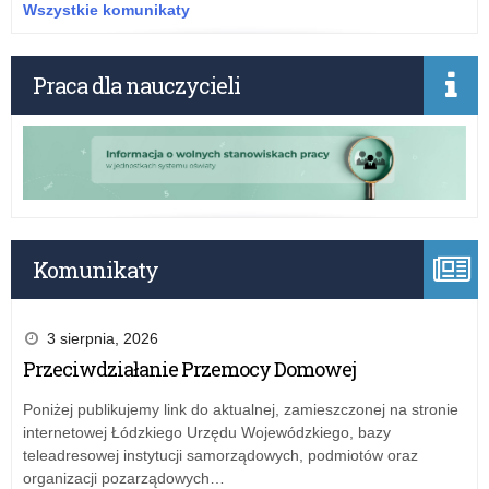
–
Wszystkie komunikaty
per
wś
szk
Praca dla nauczycieli
Komunikaty
3 sierpnia, 2026
Przeciwdziałanie Przemocy Domowej
Poniżej publikujemy link do aktualnej, zamieszczonej na stronie
internetowej Łódzkiego Urzędu Wojewódzkiego, bazy
teleadresowej instytucji samorządowych, podmiotów oraz
organizacji pozarządowych…