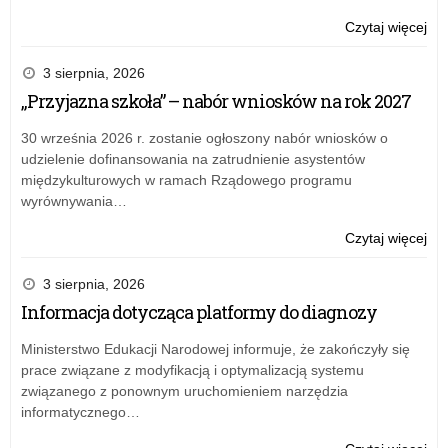
o:
Czytaj więcej
„N
Dz
3 sierpnia, 2026
–
„Przyjazna szkoła” – nabór wniosków na rok 2027
per
wś
30 września 2026 r. zostanie ogłoszony nabór wniosków o
szk
udzielenie dofinansowania na zatrudnienie asystentów
międzykulturowych w ramach Rządowego programu
wyrównywania…
o:
Czytaj więcej
„N
Dz
3 sierpnia, 2026
–
Informacja dotycząca platformy do diagnozy
per
wś
Ministerstwo Edukacji Narodowej informuje, że zakończyły się
szk
prace związane z modyfikacją i optymalizacją systemu
związanego z ponownym uruchomieniem narzędzia
informatycznego…
o: