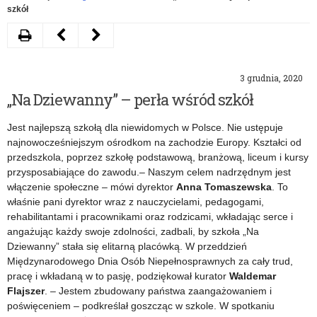
szkół
Drukuj
Następny
Poprzedni
artykuł
artykuł
3 grudnia, 2020
Piotrkowskie
Wywiad
„Na Dziewanny” – perła wśród szkół
przedszkole
dla
Jest najlepszą szkołą dla niewidomych w Polsce. Nie ustępuje
Misia
sieradzkiej
najnowocześniejszym ośrodkom na zachodzie Europy. Kształci od
Uszatka
8TVR
przedszkola, poprzez szkołę podstawową, branżową, liceum i kursy
przysposabiające do zawodu.– Naszym celem nadrzędnym jest
włączenie społeczne – mówi dyrektor
Anna Tomaszewska
. To
właśnie pani dyrektor wraz z nauczycielami, pedagogami,
rehabilitantami i pracownikami oraz rodzicami, wkładając serce i
angażując każdy swoje zdolności, zadbali, by szkoła „Na
Dziewanny” stała się elitarną placówką. W przeddzień
Międzynarodowego Dnia Osób Niepełnosprawnych za cały trud,
pracę i wkładaną w to pasję, podziękował kurator
Waldemar
Flajszer
. – Jestem zbudowany państwa zaangażowaniem i
poświęceniem – podkreślał goszcząc w szkole. W spotkaniu