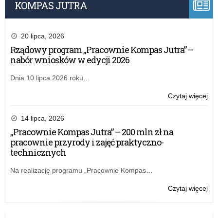
KOMPAS JUTRA
20 lipca, 2026
Rządowy program „Pracownie Kompas Jutra” –
nabór wniosków w edycji 2026
Dnia 10 lipca 2026 roku…
o:
Czytaj więcej
„N
Dz
14 lipca, 2026
–
„Pracownie Kompas Jutra” – 200 mln zł na
per
pracownie przyrody i zajęć praktyczno-
wś
technicznych
szk
Na realizację programu „Pracownie Kompas…
o:
Czytaj więcej
„N
Dz