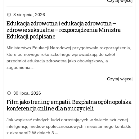
Czytaj więcej
„N
Dz
3 sierpnia, 2026
–
Edukacja zdrowotna i edukacja zdrowotna –
per
zdrowie seksualne – rozporządzenia Ministra
wś
Edukacji podpisane
szk
Ministerstwo Edukacji Narodowej przygotowało rozporządzenia,
które od nowego roku szkolnego wprowadzają do szkół
przedmiot edukacja zdrowotna jako obowiązkowy, a
zagadnienia…
o:
Czytaj więcej
„N
Dz
30 lipca, 2026
–
Film jako trening empatii. Bezpłatna ogólnopolska
per
konferencja online dla nauczycieli
wś
szk
Jak wspierać młodych ludzi dorastających w świecie sztucznej
inteligencji, mediów społecznościowych i nieustannego kontaktu
z ekranami? W dniach 3 –…