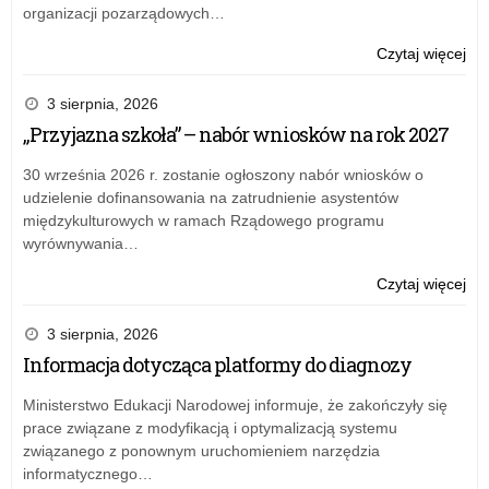
organizacji pozarządowych…
o:
Czytaj więcej
Mło
o
3 sierpnia, 2026
sob
„Przyjazna szkoła” – nabór wniosków na rok 2027
czyl
łód
30 września 2026 r. zostanie ogłoszony nabór wniosków o
deb
udzielenie dofinansowania na zatrudnienie asystentów
nt.
międzykulturowych w ramach Rządowego programu
Di
wyrównywania…
Mło
o:
Czytaj więcej
Mło
o
3 sierpnia, 2026
sob
Informacja dotycząca platformy do diagnozy
czyl
łód
Ministerstwo Edukacji Narodowej informuje, że zakończyły się
deb
prace związane z modyfikacją i optymalizacją systemu
nt.
związanego z ponownym uruchomieniem narzędzia
Di
informatycznego…
Mło