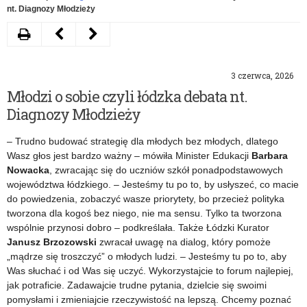
nt. Diagnozy Młodzieży
Drukuj
Następny
Poprzedni
artykuł
artykuł
3 czerwca, 2026
Uroczyste
Dziś
Młodzi o sobie czyli łódzka debata nt.
otwarcie
Międzynarodowy
Diagnozy Młodzieży
Przedszkola
Dzień
– Trudno budować strategię dla młodych bez młodych, dlatego
Gminnego
Dziecka
Wasz głos jest bardzo ważny – mówiła Minister Edukacji
Barbara
Nowacka
, zwracając się do uczniów szkół ponadpodstawowych
w
województwa łódzkiego. – Jesteśmy tu po to, by usłyszeć, co macie
Dąbrówce-
do powiedzenia, zobaczyć wasze priorytety, bo przecież polityka
tworzona dla kogoś bez niego, nie ma sensu. Tylko ta tworzona
Strumiany
wspólnie przynosi dobro – podkreślała. Także Łódzki Kurator
Janusz Brzozowski
zwracał uwagę na dialog, który pomoże
„mądrze się troszczyć” o młodych ludzi. – Jesteśmy tu po to, aby
Was słuchać i od Was się uczyć. Wykorzystajcie to forum najlepiej,
jak potraficie. Zadawajcie trudne pytania, dzielcie się swoimi
pomysłami i zmieniajcie rzeczywistość na lepszą. Chcemy poznać