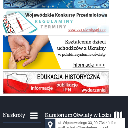
Na skróty
Kuratorium Oświaty w Łodzi
ul. Więckowskiego 33, 90-734 Łódź e-
mail: kolodz@kuratorium.lodz.pl