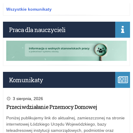
o
sob
Wszystkie komunikaty
czyl
łód
deb
Praca dla nauczycieli
nt.
Di
Mło
Komunikaty
3 sierpnia, 2026
Przeciwdziałanie Przemocy Domowej
Poniżej publikujemy link do aktualnej, zamieszczonej na stronie
internetowej Łódzkiego Urzędu Wojewódzkiego, bazy
teleadresowej instytucji samorządowych, podmiotów oraz