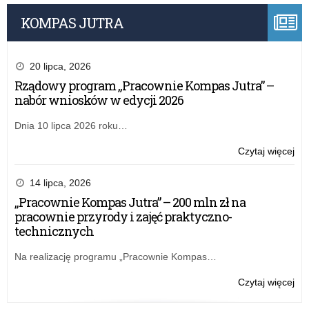
KOMPAS JUTRA
20 lipca, 2026
Rządowy program „Pracownie Kompas Jutra” –
nabór wniosków w edycji 2026
Dnia 10 lipca 2026 roku…
o:
Czytaj więcej
Mło
o
14 lipca, 2026
sob
„Pracownie Kompas Jutra” – 200 mln zł na
czyl
pracownie przyrody i zajęć praktyczno-
łód
technicznych
deb
nt.
Na realizację programu „Pracownie Kompas…
Di
Mło
o:
Czytaj więcej
Mło