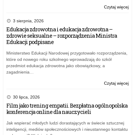
o:
Czytaj więcej
Mło
o
3 sierpnia, 2026
sob
Edukacja zdrowotna i edukacja zdrowotna –
czyl
zdrowie seksualne – rozporządzenia Ministra
łód
Edukacji podpisane
deb
nt.
Ministerstwo Edukacji Narodowej przygotowało rozporządzenia,
Di
które od nowego roku szkolnego wprowadzają do szkół
Mło
przedmiot edukacja zdrowotna jako obowiązkowy, a
zagadnienia…
o:
Czytaj więcej
Mło
o
30 lipca, 2026
sob
Film jako trening empatii. Bezpłatna ogólnopolska
czyl
konferencja online dla nauczycieli
łód
deb
Jak wspierać młodych ludzi dorastających w świecie sztucznej
nt.
inteligencji, mediów społecznościowych i nieustannego kontaktu
Di