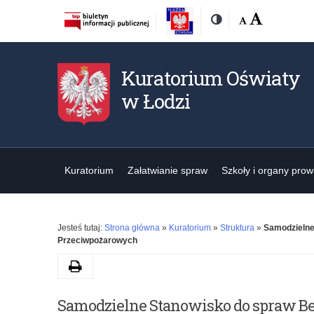
Rozmiar
Domyślna
Wielka
Kontrast
czcionki:
Kuratorium Oświaty
w Łodzi
Kuratorium
Załatwianie spraw
Szkoły i organy pro
Jesteś tutaj:
Strona główna
»
Kuratorium
»
Struktura
»
Samodzielne
Przeciwpożarowych
Drukuj
Samodzielne Stanowisko do spraw Be