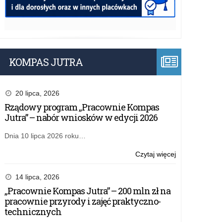
KOMPAS JUTRA
20 lipca, 2026
Rządowy program „Pracownie Kompas
Jutra” – nabór wniosków w edycji 2026
Dnia 10 lipca 2026 roku…
o:
Czytaj więcej
Rządowy
program
14 lipca, 2026
„Pracownie
„Pracownie Kompas Jutra” – 200 mln zł na
Kompas
pracownie przyrody i zajęć praktyczno-
Jutra”
technicznych
–