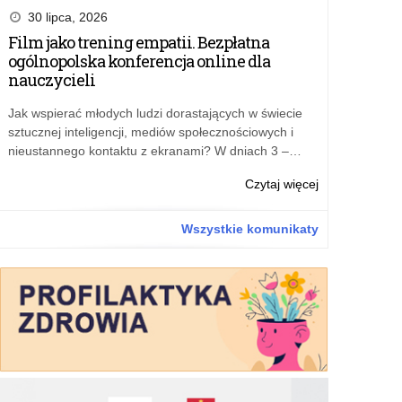
zdrowotna
30 lipca, 2026
i
Film jako trening empatii. Bezpłatna
edukacja
ogólnopolska konferencja online dla
zdrowotna
nauczycieli
–
zdrowie
Jak wspierać młodych ludzi dorastających w świecie
seksualne
sztucznej inteligencji, mediów społecznościowych i
–
nieustannego kontaktu z ekranami? W dniach 3 –…
rozporządzeni
Ministra
o:
Czytaj więcej
Edukacji
Film
podpisane
jako
Wszystkie komunikaty
trening
empatii.
Bezpłatna
ogólnopolska
konferencja
online
dla
nauczycieli