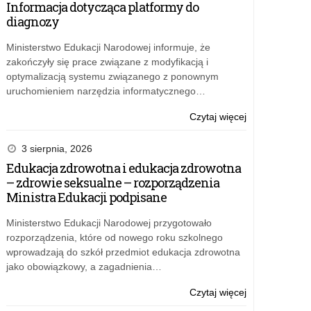
Informacja dotycząca platformy do
nabór
diagnozy
wniosków
na
Ministerstwo Edukacji Narodowej informuje, że
rok
zakończyły się prace związane z modyfikacją i
2027
optymalizacją systemu związanego z ponownym
uruchomieniem narzędzia informatycznego…
o:
Czytaj więcej
Informacja
dotycząca
3 sierpnia, 2026
platformy
Edukacja zdrowotna i edukacja zdrowotna
do
– zdrowie seksualne – rozporządzenia
diagnozy
Ministra Edukacji podpisane
Ministerstwo Edukacji Narodowej przygotowało
rozporządzenia, które od nowego roku szkolnego
wprowadzają do szkół przedmiot edukacja zdrowotna
jako obowiązkowy, a zagadnienia…
o:
Czytaj więcej
Edukacja