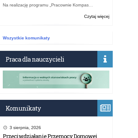
nabór
Na realizację programu „Pracownie Kompas…
wniosków
w
o:
Czytaj więcej
edycji
„Pracownie
2026
Kompas
Jutra”
Wszystkie komunikaty
–
200
mln
Praca dla nauczycieli
zł
na
pracownie
przyrody
i
zajęć
praktyczno-
technicznych
Komunikaty
3 sierpnia, 2026
Przeciwdziałanie Przemocy Domowej