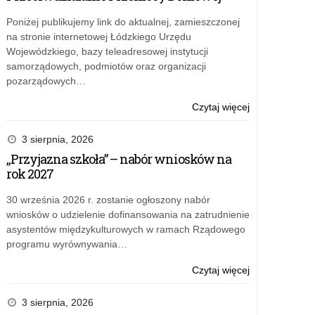
Poniżej publikujemy link do aktualnej, zamieszczonej
na stronie internetowej Łódzkiego Urzędu
Wojewódzkiego, bazy teleadresowej instytucji
samorządowych, podmiotów oraz organizacji
pozarządowych…
o:
Czytaj więcej
Przeciwdziałan
Przemocy
3 sierpnia, 2026
Domowej
„Przyjazna szkoła” – nabór wniosków na
rok 2027
30 września 2026 r. zostanie ogłoszony nabór
wniosków o udzielenie dofinansowania na zatrudnienie
asystentów międzykulturowych w ramach Rządowego
programu wyrównywania…
o:
Czytaj więcej
„Przyjazna
szkoła”
3 sierpnia, 2026
–