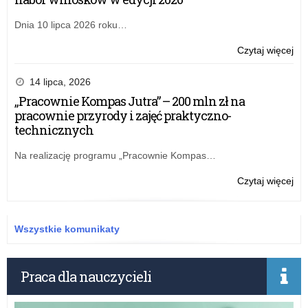
Dnia 10 lipca 2026 roku…
o:
Czytaj więcej
Ko
ofe
14 lipca, 2026
na
„Pracownie Kompas Jutra” – 200 mln zł na
sta
pracownie przyrody i zajęć praktyczno-
nau
technicznych
dor
me
Na realizację programu „Pracownie Kompas…
w
Łod
o:
Czytaj więcej
Ko
ofe
na
Wszystkie komunikaty
sta
nau
dor
Praca dla nauczycieli
me
w