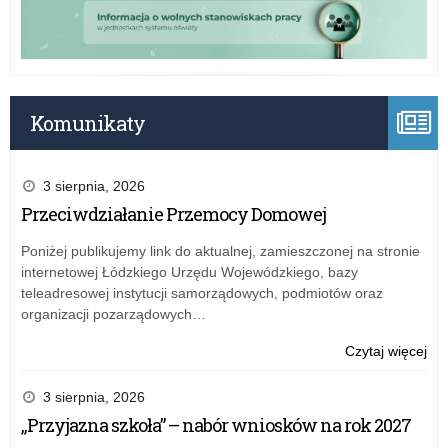
Łod
Komunikaty
3 sierpnia, 2026
Przeciwdziałanie Przemocy Domowej
Poniżej publikujemy link do aktualnej, zamieszczonej na stronie
internetowej Łódzkiego Urzędu Wojewódzkiego, bazy
teleadresowej instytucji samorządowych, podmiotów oraz
organizacji pozarządowych…
o:
Czytaj więcej
Ko
ofe
3 sierpnia, 2026
na
„Przyjazna szkoła” – nabór wniosków na rok 2027
sta