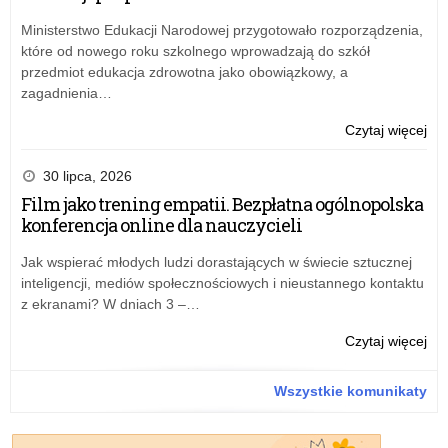
dor
me
Ministerstwo Edukacji Narodowej przygotowało rozporządzenia,
w
które od nowego roku szkolnego wprowadzają do szkół
Łod
przedmiot edukacja zdrowotna jako obowiązkowy, a
zagadnienia…
o:
Czytaj więcej
Ko
ofe
30 lipca, 2026
na
Film jako trening empatii. Bezpłatna ogólnopolska
sta
konferencja online dla nauczycieli
nau
dor
Jak wspierać młodych ludzi dorastających w świecie sztucznej
me
inteligencji, mediów społecznościowych i nieustannego kontaktu
w
z ekranami? W dniach 3 –…
Łod
o:
Czytaj więcej
Ko
ofe
Wszystkie komunikaty
na
sta
nau