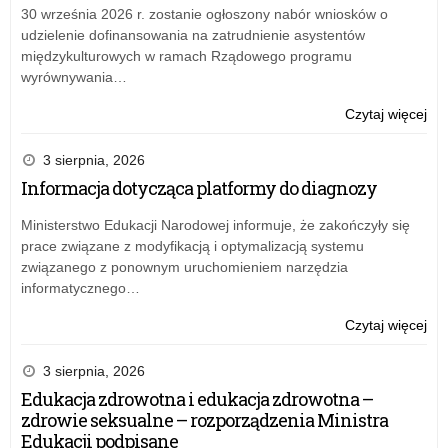
nau
30 września 2026 r. zostanie ogłoszony nabór wniosków o
dor
udzielenie dofinansowania na zatrudnienie asystentów
me
międzykulturowych w ramach Rządowego programu
w
wyrównywania…
Łod
o:
Czytaj więcej
Ko
ofe
3 sierpnia, 2026
na
Informacja dotycząca platformy do diagnozy
sta
nau
Ministerstwo Edukacji Narodowej informuje, że zakończyły się
dor
prace związane z modyfikacją i optymalizacją systemu
me
związanego z ponownym uruchomieniem narzędzia
w
informatycznego…
Łod
o:
Czytaj więcej
Ko
ofe
3 sierpnia, 2026
na
Edukacja zdrowotna i edukacja zdrowotna –
sta
zdrowie seksualne – rozporządzenia Ministra
nau
Edukacji podpisane