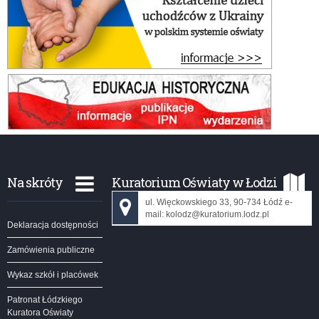
Na skróty
Kuratorium Oświaty w Łodzi
ul. Więckowskiego 33, 90-734 Łódź e-
mail: kolodz@kuratorium.lodz.pl
Deklaracja dostępności
Zamówienia publiczne
Wykaz szkół i placówek
Patronat Łódzkiego
Kuratora Oświaty