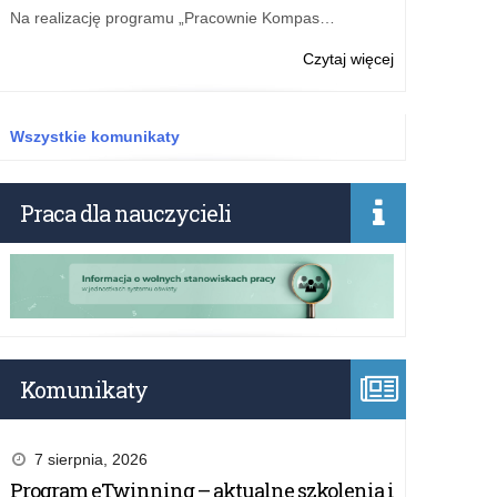
i
Na realizację programu „Pracownie Kompas…
II
wojnie
o:
Czytaj więcej
światowej
Bezpłatne
materiały
edukacyjne
Wszystkie komunikaty
o
Dywizjonie
303
Praca dla nauczycieli
i
II
wojnie
światowej
Komunikaty
7 sierpnia, 2026
Program eTwinning – aktualne szkolenia i