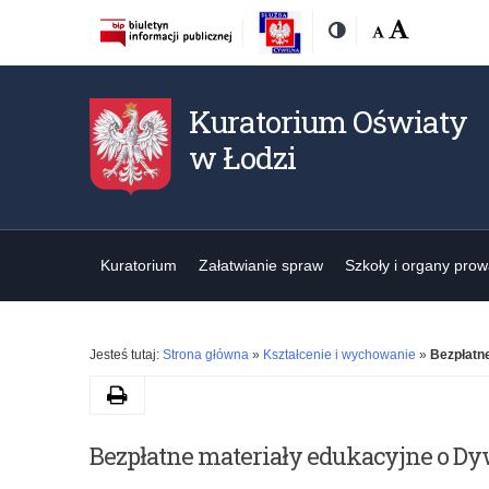
Rozmiar
Domyślna
Wielka
Kontrast
czcionki:
Kuratorium Oświaty
w Łodzi
Kuratorium
Załatwianie spraw
Szkoły i organy pro
Jesteś tutaj:
Strona główna
»
Kształcenie i wychowanie
»
Bezpłatne
Drukuj
Bezpłatne materiały edukacyjne o Dyw