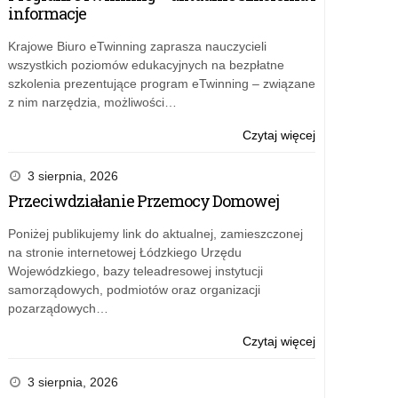
informacje
Krajowe Biuro eTwinning zaprasza nauczycieli
wszystkich poziomów edukacyjnych na bezpłatne
szkolenia prezentujące program eTwinning – związane
z nim narzędzia, możliwości…
o:
Czytaj więcej
Bezpłatne
materiały
3 sierpnia, 2026
edukacyjne
Przeciwdziałanie Przemocy Domowej
o
Dywizjonie
Poniżej publikujemy link do aktualnej, zamieszczonej
303
na stronie internetowej Łódzkiego Urzędu
i
Wojewódzkiego, bazy teleadresowej instytucji
II
samorządowych, podmiotów oraz organizacji
wojnie
pozarządowych…
światowej
o:
Czytaj więcej
Bezpłatne
materiały
3 sierpnia, 2026
edukacyjne