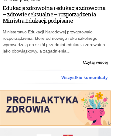
edukacyjne
Edukacja zdrowotna i edukacja zdrowotna
o
– zdrowie seksualne – rozporządzenia
Dywizjonie
Ministra Edukacji podpisane
303
i
Ministerstwo Edukacji Narodowej przygotowało
II
rozporządzenia, które od nowego roku szkolnego
wojnie
wprowadzają do szkół przedmiot edukacja zdrowotna
światowej
jako obowiązkowy, a zagadnienia…
o:
Czytaj więcej
Bezpłatne
materiały
Wszystkie komunikaty
edukacyjne
o
Dywizjonie
303
i
II
wojnie
światowej