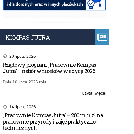
KOMPAS JUTRA
20 lipca, 2026
Rządowy program „Pracownie Kompas
Jutra” – nabór wniosków w edycji 2026
Dnia 10 lipca 2026 roku…
o:
Czytaj więcej
Bezpłatne
materiały
14 lipca, 2026
edukacyjne
„Pracownie Kompas Jutra” – 200 mln zł na
o
pracownie przyrody i zajęć praktyczno-
Dywizjonie
technicznych
303