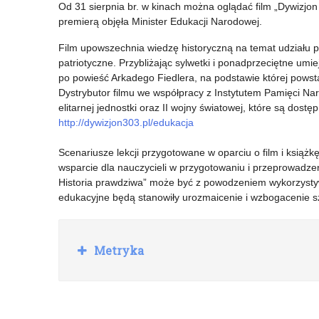
Od 31 sierpnia br. w kinach można oglądać film „Dywizjo
premierą objęła Minister Edukacji Narodowej.
Film upowszechnia wiedzę historyczną na temat udziału po
patriotyczne. Przybliżając sylwetki i ponadprzeciętne umi
po powieść Arkadego Fiedlera, na podstawie której powstał
Dystrybutor filmu we współpracy z Instytutem Pamięci Na
elitarnej jednostki oraz II wojny światowej, które są dostę
http://dywizjon303.pl/edukacja
Scenariusze lekcji przygotowane w oparciu o film i książk
wsparcie dla nauczycieli w przygotowaniu i przeprowadzen
Historia prawdziwa” może być z powodzeniem wykorzystyw
edukacyjne będą stanowiły urozmaicenie i wzbogacenie sz
Rozwiń
Metryka