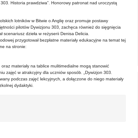
n 303. Historia prawdziwa”. Honorowy patronat nad uroczystą
lskich lotników w Bitwie o Anglię oraz promuje postawy
ejętności pilotów Dywizjonu 303, zachęca również do sięgnięcia
 scenariusz dzieła w reżyserii Denisa Delicia.
rodowej przygotował bezpłatne materiały edukacyjne na temat tej
pne na stronie:
ę oraz materiały na tablice mulitimedialne mogą stanowić
iu zajęć w atrakcyjny dla uczniów sposób. „Dywizjon 303.
any podczas zajęć lekcyjnych, a dołączone do niego materiały
kolnej dydaktyki.