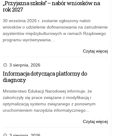
„Przyjazna szkoła” – nabór wniosków na
o
rok 2027
Dywizjonie
303
30 września 2026 r. zostanie ogłoszony nabór
i
wniosków o udzielenie dofinansowania na zatrudnienie
II
asystentów międzykulturowych w ramach Rządowego
wojnie
programu wyrównywania…
światowej
o:
Czytaj więcej
Bezpłatne
materiały
3 sierpnia, 2026
edukacyjne
Informacja dotycząca platformy do
o
diagnozy
Dywizjonie
303
Ministerstwo Edukacji Narodowej informuje, że
i
zakończyły się prace związane z modyfikacją i
II
optymalizacją systemu związanego z ponownym
wojnie
uruchomieniem narzędzia informatycznego…
światowej
o:
Czytaj więcej
Bezpłatne
materiały
3 sierpnia, 2026