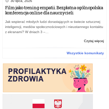
30 lipca, 2026
I)
sta
Film jako trening empatii. Bezpłatna ogólnopolska
i
nau
konferencja online dla nauczycieli
Mo
–
w
Jak wspierać młodych ludzi dorastających w świecie sztucznej
Szk
inteligencji, mediów społecznościowych i nieustannego kontaktu
Eur
z ekranami? W dniach 3 –…
w
Bru
o:
Czytaj więcej
(Br
Ko
I),
na
Wszystkie komunikaty
Lu
sta
(L
nau
I)
–
i
w
Mo
Szk
Eur
w
Bru
(Br
I),
Lu