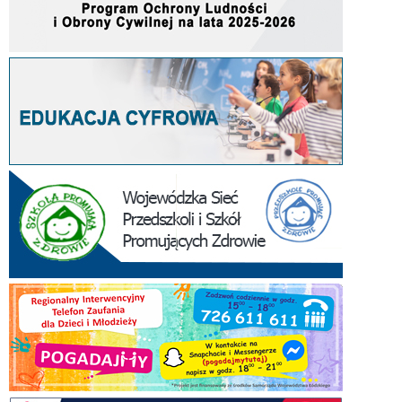
(L
I)
i
Mo