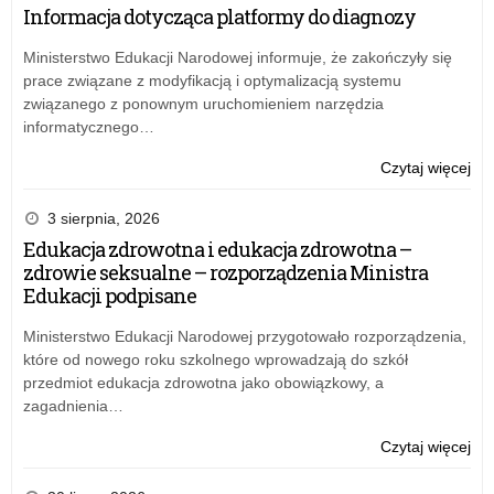
Lu
sta
Informacja dotycząca platformy do diagnozy
(L
nau
I)
–
Ministerstwo Edukacji Narodowej informuje, że zakończyły się
i
w
prace związane z modyfikacją i optymalizacją systemu
Mo
Szk
związanego z ponownym uruchomieniem narzędzia
Eur
informatycznego…
w
Bru
o:
Czytaj więcej
(Br
Ko
I),
na
3 sierpnia, 2026
Lu
sta
Edukacja zdrowotna i edukacja zdrowotna –
(L
nau
zdrowie seksualne – rozporządzenia Ministra
I)
–
Edukacji podpisane
i
w
Mo
Szk
Ministerstwo Edukacji Narodowej przygotowało rozporządzenia,
Eur
które od nowego roku szkolnego wprowadzają do szkół
w
przedmiot edukacja zdrowotna jako obowiązkowy, a
Bru
zagadnienia…
(Br
I),
o:
Czytaj więcej
Lu
Ko
(L
na