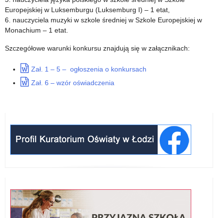
szkół
galę
Europejskiej w Luksemburgu (Luksemburg I) – 1 etat,
w
6. nauczyciela muzyki w szkole średniej w Szkole Europejskiej w
Monachium – 1 etat.
roku
Szczegółowe warunki konkursu znajdują się w załącznikach:
szkolnym
Zał. 1 – 5 – ogłoszenia o konkursach
2017/2018
Zał. 6 – wzór oświadczenia