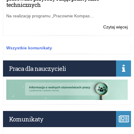
–
technicznych
w
Szk
Na realizację programu „Pracownie Kompas…
Eur
w
o:
Czytaj więcej
Bru
Ko
(Br
na
I),
sta
Wszystkie komunikaty
Lu
nau
(L
–
I)
w
Praca dla nauczycieli
i
Szk
Mo
Eur
w
Bru
(Br
I),
Lu
(L
Komunikaty
I)
i
Mo