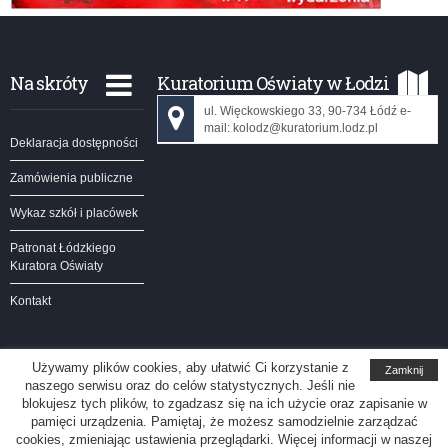
Na skróty
Kuratorium Oświaty w Łodzi
ul. Więckowskiego 33, 90-734 Łódź e-
mail: kolodz@kuratorium.lodz.pl
Deklaracja dostępności
Zamówienia publiczne
Wykaz szkół i placówek
Patronat Łódzkiego
Kuratora Oświaty
Kontakt
Używamy plików cookies, aby ułatwić Ci korzystanie z
Zamknij
naszego serwisu oraz do celów statystycznych. Jeśli nie
Kuratorium Oświaty w Łodzi
blokujesz tych plików, to zgadzasz się na ich użycie oraz zapisanie w
pamięci urządzenia. Pamiętaj, że możesz samodzielnie zarządzać
Redakcja serwisu
cookies, zmieniając ustawienia przeglądarki. Więcej informacji w naszej