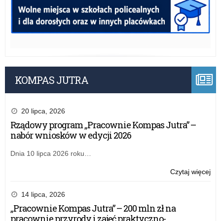
KOMPAS JUTRA
20 lipca, 2026
Rządowy program „Pracownie Kompas Jutra” –
nabór wniosków w edycji 2026
Dnia 10 lipca 2026 roku…
o:
Czytaj więcej
Ko
na
14 lipca, 2026
sta
„Pracownie Kompas Jutra” – 200 mln zł na
nau
pracownie przyrody i zajęć praktyczno-