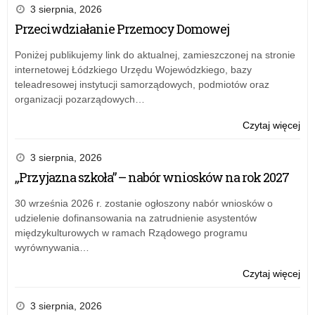
3 sierpnia, 2026
Przeciwdziałanie Przemocy Domowej
Poniżej publikujemy link do aktualnej, zamieszczonej na stronie
internetowej Łódzkiego Urzędu Wojewódzkiego, bazy
teleadresowej instytucji samorządowych, podmiotów oraz
organizacji pozarządowych…
o:
Czytaj więcej
Ko
na
3 sierpnia, 2026
sta
„Przyjazna szkoła” – nabór wniosków na rok 2027
nau
–
30 września 2026 r. zostanie ogłoszony nabór wniosków o
w
udzielenie dofinansowania na zatrudnienie asystentów
Szk
międzykulturowych w ramach Rządowego programu
Eur
wyrównywania…
w
Bru
o:
Czytaj więcej
(Br
Ko
I),
na
3 sierpnia, 2026