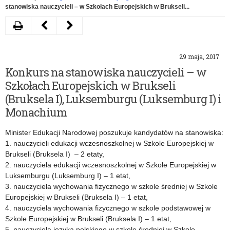
stanowiska nauczycieli – w Szkołach Europejskich w Brukseli...
Drukuj
Następny
Poprzedni
artykuł
artykuł
29 maja, 2017
Ankieta
Konkurs
Konkurs na stanowiska nauczycieli – w
dla
„Papież
Szkołach Europejskich w Brukseli
dyrektorów
Słowianin”
(Bruksela I), Luksemburgu (Luksemburg I) i
Monachium
gimnazjów
–
i
wyniki
Minister Edukacji Narodowej poszukuje kandydatów na stanowiska:
1. nauczycieli edukacji wczesnoszkolnej w Szkole Europejskiej w
szkół
etapu
Brukseli (Bruksela I) – 2 etaty,
podstawowych
ogólnopolskiego
2. nauczyciela edukacji wczesnoszkolnej w Szkole Europejskiej w
Luksemburgu (Luksemburg I) – 1 etat,
dotycząca
i
3. nauczyciela wychowania fizycznego w szkole średniej w Szkole
Europejskiej w Brukseli (Bruksela I) – 1 etat,
organizacji
zaproszenie
4. nauczyciela wychowania fizycznego w szkole podstawowej w
pracy
na
Szkole Europejskiej w Brukseli (Bruksela I) – 1 etat,
5. nauczyciela języka polskiego w szkole średniej w Szkole