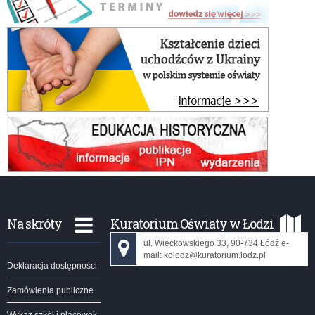
Na skróty
Kuratorium Oświaty w Łodzi
ul. Więckowskiego 33, 90-734 Łódź e-
mail: kolodz@kuratorium.lodz.pl
Deklaracja dostępności
Zamówienia publiczne
Wykaz szkół i placówek