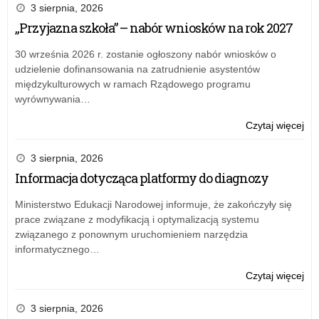
Wo
3 sierpnia, 2026
Zja
„Przyjazna szkoła” – nabór wniosków na rok 2027
Lid
Mł
30 września 2026 r. zostanie ogłoszony nabór wniosków o
udzielenie dofinansowania na zatrudnienie asystentów
międzykulturowych w ramach Rządowego programu
wyrównywania…
o:
Czytaj więcej
IX
Wo
3 sierpnia, 2026
Zja
Informacja dotycząca platformy do diagnozy
Lid
Mł
Ministerstwo Edukacji Narodowej informuje, że zakończyły się
prace związane z modyfikacją i optymalizacją systemu
związanego z ponownym uruchomieniem narzędzia
informatycznego…
o:
Czytaj więcej
IX
Wo
3 sierpnia, 2026