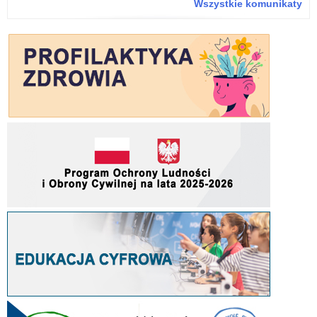
Wszystkie komunikaty
Zja
Lid
Mł