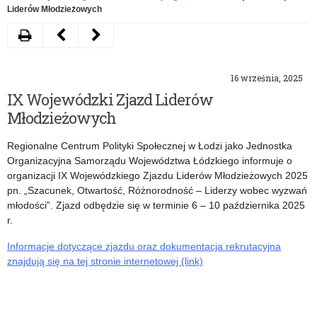
Liderów Młodzieżowych
Drukuj
Następny
Poprzedni
artykuł
artykuł
16 września, 2025
Konkurs
Rozpocznij
IX Wojewódzki Zjazd Liderów
„Świadek
rok
Młodzieżowych
Polskiej
szkolny
Regionalne Centrum Polityki Społecznej w Łodzi jako Jednostka
Historii”
z
Organizacyjna Samorządu Województwa Łódzkiego informuje o
organizacji IX Wojewódzkiego Zjazdu Liderów Młodzieżowych 2025
Erasmusem
pn. „Szacunek, Otwartość, Różnorodność – Liderzy wobec wyzwań
młodości”. Zjazd odbędzie się w terminie 6 – 10 października 2025
r.
Informacje dotyczące zjazdu oraz dokumentacja rekrutacyjna
znajdują się na tej stronie internetowej (link)