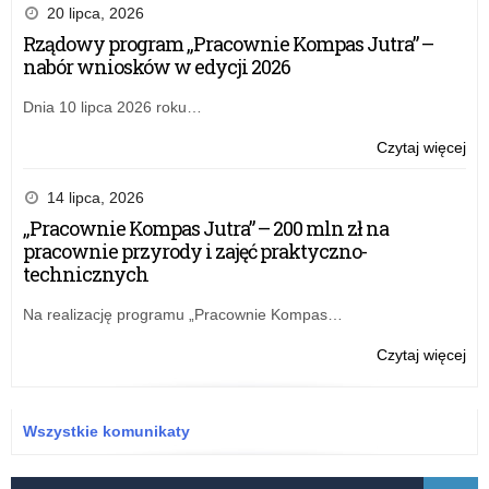
20 lipca, 2026
Rządowy program „Pracownie Kompas Jutra” –
nabór wniosków w edycji 2026
Dnia 10 lipca 2026 roku…
o:
Czytaj więcej
IX
Wo
14 lipca, 2026
Zja
„Pracownie Kompas Jutra” – 200 mln zł na
Lid
pracownie przyrody i zajęć praktyczno-
Mł
technicznych
Na realizację programu „Pracownie Kompas…
o:
Czytaj więcej
IX
Wo
Zja
Wszystkie komunikaty
Lid
Mł