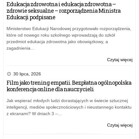
Zja
Edukacja zdrowotna i edukacja zdrowotna –
Lid
zdrowie seksualne – rozporządzenia Ministra
Mł
Edukacji podpisane
Ministerstwo Edukacji Narodowej przygotowało rozporządzenia,
które od nowego roku szkolnego wprowadzają do szkół
przedmiot edukacja zdrowotna jako obowiązkowy, a
zagadnienia…
o:
Czytaj więcej
IX
Wo
30 lipca, 2026
Zja
Film jako trening empatii. Bezpłatna ogólnopolska
Lid
konferencja online dla nauczycieli
Mł
Jak wspierać młodych ludzi dorastających w świecie sztucznej
inteligencji, mediów społecznościowych i nieustannego kontaktu
z ekranami? W dniach 3 –…
o:
Czytaj więcej
IX
Wo