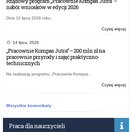
Rządowy program „Pracownie Kompas Jutra” –
nabór wniosków w edycji 2026
Dnia 10 lipca 2026 roku…
o:
Czytaj więcej
„Ga
–
14 lipca, 2026
pro
„Pracownie Kompas Jutra” – 200 mln zł na
ro
pracownie przyrody i zajęć praktyczno-
na
technicznych
wa
te
Na realizację programu „Pracownie Kompas…
o:
Czytaj więcej
„Ga
–
pro
Wszystkie komunikaty
ro
na
wa
Praca dla nauczycieli
te