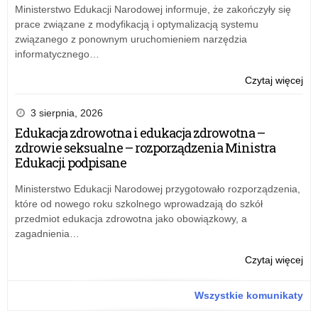
na
Ministerstwo Edukacji Narodowej informuje, że zakończyły się
wa
prace związane z modyfikacją i optymalizacją systemu
te
związanego z ponownym uruchomieniem narzędzia
informatycznego…
o:
Czytaj więcej
„Ga
–
3 sierpnia, 2026
pro
Edukacja zdrowotna i edukacja zdrowotna –
ro
zdrowie seksualne – rozporządzenia Ministra
na
Edukacji podpisane
wa
te
Ministerstwo Edukacji Narodowej przygotowało rozporządzenia,
które od nowego roku szkolnego wprowadzają do szkół
przedmiot edukacja zdrowotna jako obowiązkowy, a
zagadnienia…
o:
Czytaj więcej
„Ga
–
Wszystkie komunikaty
pro