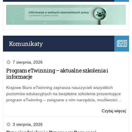
Komunikaty
7 sierpnia, 2026
Program eTwinning – aktualne szkolenia i
informacje
Krajowe Biuro eTwinning zaprasza nauczycieli wszystkich
poziomów edukacyjnych na bezpłatne szkolenia prezentujące
program eTwinning – związane z nim narzędzia, możliwości…
o:
Czytaj więcej
„Ga
–
3 sierpnia, 2026
pro