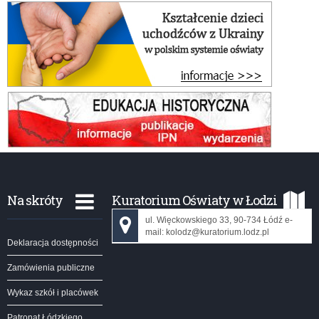
Na skróty
Kuratorium Oświaty w Łodzi
ul. Więckowskiego 33, 90-734 Łódź e-
mail: kolodz@kuratorium.lodz.pl
Deklaracja dostępności
Zamówienia publiczne
Wykaz szkół i placówek
Patronat Łódzkiego