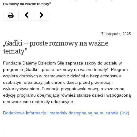
rozmowy na ważne tematy”
Drukuj
Następny
Poprzedni
artykuł
artykuł
7 listopada, 2025
Zaproszenie
10
„Gadki – proste rozmowy na ważne
na
listopada
tematy”
szkolenie
Kuratorium
Fundacja Dajemy Dzieciom Siłę zaprasza szkoły do udziału w
„Być
Oświaty
programie „Gadki – proste rozmowy na ważne tematy”. Program
wspiera dorosłych w rozmowach z dziećmi o bezpieczeństwie
razem”
będzie
osobistym oraz uczy, jak chronić dzieci przed przemocą i
nieczynne
wykorzystywaniem. Fundacja przygotowała nową, rozszerzoną
edycję programu obejmującą również starsze dzieci i wzbogaconą
o nowoczesne materiały edukacyjne.
Dodatkowe informacje i materiały dostępne są na tej stronie (link)