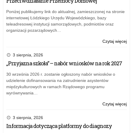
Przeciwdziałanie Przemocy Domowej
ro
na
Poniżej publikujemy link do aktualnej, zamieszczonej na stronie
wa
internetowej Łódzkiego Urzędu Wojewódzkiego, bazy
te
teleadresowej instytucji samorządowych, podmiotów oraz
organizacji pozarządowych…
o:
Czytaj więcej
„Ga
–
3 sierpnia, 2026
pro
„Przyjazna szkoła” – nabór wniosków na rok 2027
ro
na
30 września 2026 r. zostanie ogłoszony nabór wniosków o
wa
udzielenie dofinansowania na zatrudnienie asystentów
te
międzykulturowych w ramach Rządowego programu
wyrównywania…
o:
Czytaj więcej
„Ga
–
3 sierpnia, 2026
pro
Informacja dotycząca platformy do diagnozy
ro