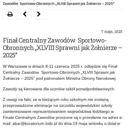
Zawodów Sportowo-Obronnych „XLVIII Sprawni jak Żołnierze – 2025”
Drukuj
Następny
Poprzedni
artykuł
artykuł
7 maja, 2025
Finał
Cyfrowa
Finał Centralny Zawodów Sportowo-
Centralny
transformacja
Obronnych „XLVIII Sprawni jak Żołnierze –
64.
edukacji
2025”
Zawodów
–
W Warszawie w dniach 8-11 czerwca 2025 r. odbędzie się Finał
Strzeleckich
szanse
Centralny Zawodów Sportowo-Obronnych „XLVIII Sprawni jak
Żołnierze – 2025” pod patronatem Ministra Obrony Narodowej.
„O
i
Zawody są kierowane dla uczniów szkół ponadpodstawowych.
Srebrne
możliwości
Z uwagi na fakt, ze w bieżącym roku szkolnym nie zostaną
Muszkiety
w
przeprowadzone eliminacje na szczeblu wojewódzkim szkoły
–
projektach
zainteresowane reprezentowaniem województwa łódzkiego w
Finale Centralnym Zawodów proszone są o przesłanie na adres e-
2025”
Erasmus+
mail: abar@kuratorium.lodz.pl do dnia 19 maja wniosku o dział w