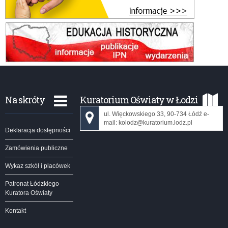
Na skróty
Kuratorium Oświaty w Łodzi
ul. Więckowskiego 33, 90-734 Łódź e-
mail: kolodz@kuratorium.lodz.pl
Deklaracja dostępności
Zamówienia publiczne
Wykaz szkół i placówek
Patronat Łódzkiego
Kuratora Oświaty
Kontakt