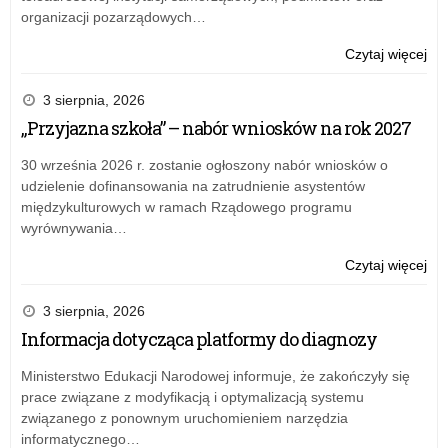
jak
organizacji pozarządowych…
Żoł
–
o:
Czytaj więcej
20
Fin
Cen
3 sierpnia, 2026
Za
„Przyjazna szkoła” – nabór wniosków na rok 2027
Sp
Ob
30 września 2026 r. zostanie ogłoszony nabór wniosków o
„XL
udzielenie dofinansowania na zatrudnienie asystentów
Spr
międzykulturowych w ramach Rządowego programu
jak
wyrównywania…
Żoł
–
o:
Czytaj więcej
20
Fin
Cen
3 sierpnia, 2026
Za
Informacja dotycząca platformy do diagnozy
Sp
Ob
Ministerstwo Edukacji Narodowej informuje, że zakończyły się
„XL
prace związane z modyfikacją i optymalizacją systemu
Spr
związanego z ponownym uruchomieniem narzędzia
jak
informatycznego…