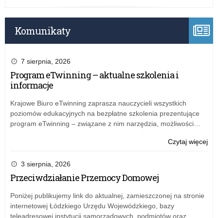
Komunikaty
7 sierpnia, 2026
Program eTwinning – aktualne szkolenia i
informacje
Krajowe Biuro eTwinning zaprasza nauczycieli wszystkich
poziomów edukacyjnych na bezpłatne szkolenia prezentujące
program eTwinning – związane z nim narzędzia, możliwości…
o:
Czytaj więcej
Fin
Cen
3 sierpnia, 2026
Za
Przeciwdziałanie Przemocy Domowej
Sp
Ob
Poniżej publikujemy link do aktualnej, zamieszczonej na stronie
„XL
internetowej Łódzkiego Urzędu Wojewódzkiego, bazy
Spr
teleadresowej instytucji samorządowych, podmiotów oraz