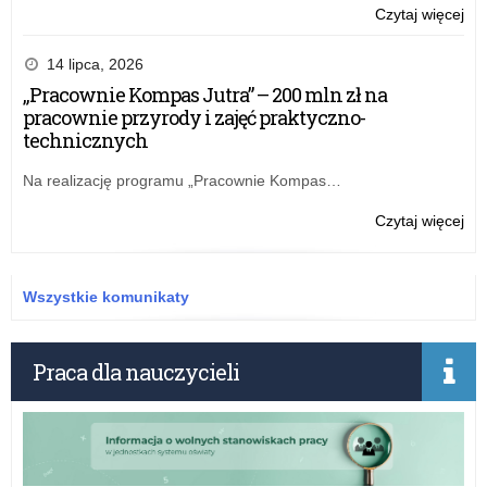
o:
Czytaj więcej
Fin
Cen
14 lipca, 2026
Za
„Pracownie Kompas Jutra” – 200 mln zł na
Sp
pracownie przyrody i zajęć praktyczno-
Ob
technicznych
„XL
Spr
Na realizację programu „Pracownie Kompas…
jak
Żoł
o:
Czytaj więcej
–
Fin
20
Cen
Za
Wszystkie komunikaty
Sp
Ob
„XL
Praca dla nauczycieli
Spr
jak
Żoł
–
20