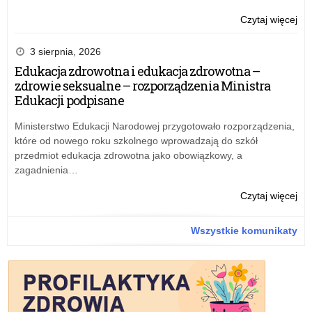
Żoł
–
o:
Czytaj więcej
20
Fin
Cen
3 sierpnia, 2026
Za
Edukacja zdrowotna i edukacja zdrowotna –
Sp
zdrowie seksualne – rozporządzenia Ministra
Ob
Edukacji podpisane
„XL
Spr
Ministerstwo Edukacji Narodowej przygotowało rozporządzenia,
jak
które od nowego roku szkolnego wprowadzają do szkół
Żoł
przedmiot edukacja zdrowotna jako obowiązkowy, a
–
zagadnienia…
20
o:
Czytaj więcej
Fin
Cen
Wszystkie komunikaty
Za
Sp
Ob
„XL
Spr
jak