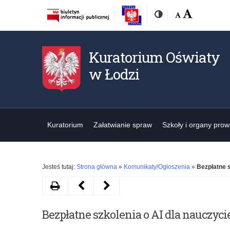
Rozmiar
Domyślna
Wielka
Kontrast
czcionki:
Kuratorium Oświaty
w Łodzi
Kuratorium
Załatwianie spraw
Szkoły i organy pro
Jesteś tutaj:
Strona główna
»
Komunikaty/Ogłoszenia
»
Bezpłatne s
Drukuj
Następny
Poprzedni
artykuł
artykuł
Bezpłatne szkolenia o AI dla nauczycie
Zaproszenie
V