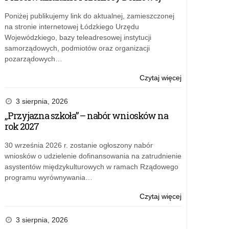
Poniżej publikujemy link do aktualnej, zamieszczonej
na stronie internetowej Łódzkiego Urzędu
Wojewódzkiego, bazy teleadresowej instytucji
samorządowych, podmiotów oraz organizacji
pozarządowych…
o:
Czytaj więcej
Bezpłatne
szkolenia
3 sierpnia, 2026
o
„Przyjazna szkoła” – nabór wniosków na
AI
rok 2027
dla
nauczycieli
30 września 2026 r. zostanie ogłoszony nabór
wniosków o udzielenie dofinansowania na zatrudnienie
asystentów międzykulturowych w ramach Rządowego
programu wyrównywania…
o:
Czytaj więcej
Bezpłatne
szkolenia
3 sierpnia, 2026
o