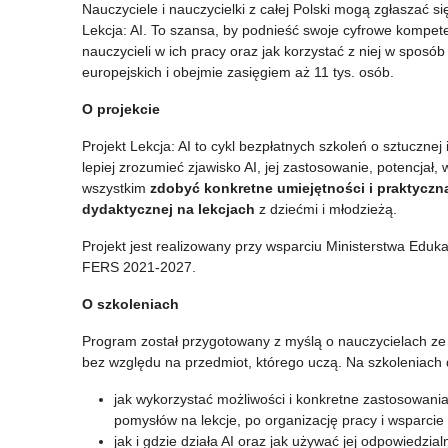
Nauczyciele i nauczycielki z całej Polski mogą zgłaszać si
do
edycja
Lekcja: AI. To szansa, by podnieść swoje cyfrowe kompeten
udziału
konkursu
nauczycieli w ich pracy oraz jak korzystać z niej w sposób
europejskich i obejmie zasięgiem aż 11 tys. osób.
w
grantowego
O projekcie
konsultacjach
dotyczącego
Projekt Lekcja: AI to cykl bezpłatnych szkoleń o sztucznej 
materiałów
utworzenia
lepiej zrozumieć zjawisko AI, jej zastosowanie, potencjał, w
edukacyjnych
Specjalistycznych
wszystkim
zdobyć konkretne umiejętności i praktyczn
dydaktycznej na lekcjach
z dziećmi i młodzieżą.
wspierających
Centrów
Projekt jest realizowany przy wsparciu Ministerstwa Edu
pracę
Wspierających
FERS 2021-2027.
w
Edukację
O szkoleniach
klasach
Włączającą
Program został przygotowany z myślą o nauczycielach ze 
wielokulturowych
(SCWEW)
bez względu na przedmiot, którego uczą. Na szkoleniach 
jak wykorzystać możliwości i konkretne zastosowania
pomysłów na lekcje, po organizację pracy i wsparci
jak i gdzie działa AI oraz jak używać jej odpowiedzial