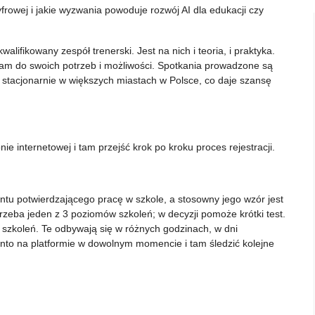
rowej i jakie wyzwania powoduje rozwój AI dla edukacji czy
ifikowany zespół trenerski. Jest na nich i teoria, i praktyka.
m do swoich potrzeb i możliwości. Spotkania prowadzone są
ę stacjonarnie w większych miastach w Polsce, co daje szansę
nie internetowej i tam przejść krok po kroku proces rejestracji.
u potwierdzającego pracę w szkole, a stosowny jego wzór jest
trzeba jeden z 3 poziomów szkoleń; w decyzji pomoże krótki test.
zkoleń. Te odbywają się w różnych godzinach, w dni
to na platformie w dowolnym momencie i tam śledzić kolejne