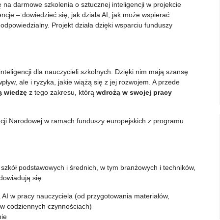
ę na darmowe szkolenia o sztucznej inteligencji w projekcie
cje – dowiedzieć się, jak działa AI, jak może wspierać
 odpowiedzialny. Projekt działa dzięki wsparciu funduszy
inteligencji dla nauczycieli szkolnych. Dzięki nim mają szansę
pływ, ale i ryzyka, jakie wiążą się z jej rozwojem. A przede
ą wiedzę
z tego zakresu, którą
wdrożą w swojej pracy
kacji Narodowej w ramach funduszy europejskich z programu
szkół podstawowych i średnich, w tym branżowych i techników,
dowiadują się:
 AI w pracy nauczyciela (od przygotowania materiałów,
e w codziennych czynnościach)
nie