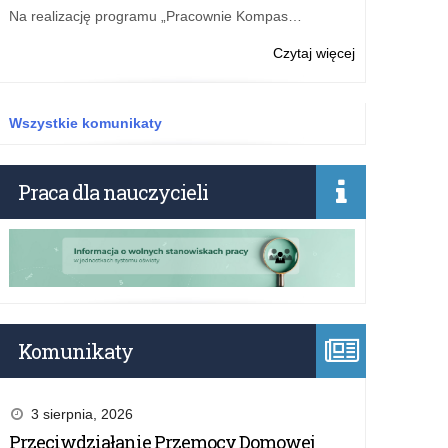
Na realizację programu „Pracownie Kompas…
o:
Czytaj więcej
Bezpłatne
szkolenia
o
Wszystkie komunikaty
AI
dla
nauczycieli
Praca dla nauczycieli
Komunikaty
3 sierpnia, 2026
Przeciwdziałanie Przemocy Domowej