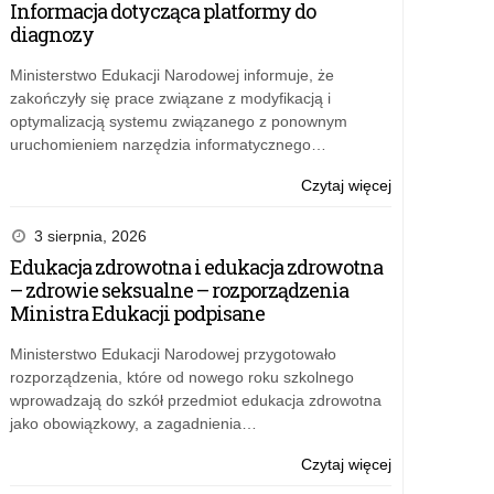
Informacja dotycząca platformy do
AI
diagnozy
dla
nauczycieli
Ministerstwo Edukacji Narodowej informuje, że
zakończyły się prace związane z modyfikacją i
optymalizacją systemu związanego z ponownym
uruchomieniem narzędzia informatycznego…
o:
Czytaj więcej
Bezpłatne
szkolenia
3 sierpnia, 2026
o
Edukacja zdrowotna i edukacja zdrowotna
AI
– zdrowie seksualne – rozporządzenia
dla
Ministra Edukacji podpisane
nauczycieli
Ministerstwo Edukacji Narodowej przygotowało
rozporządzenia, które od nowego roku szkolnego
wprowadzają do szkół przedmiot edukacja zdrowotna
jako obowiązkowy, a zagadnienia…
o:
Czytaj więcej
Bezpłatne