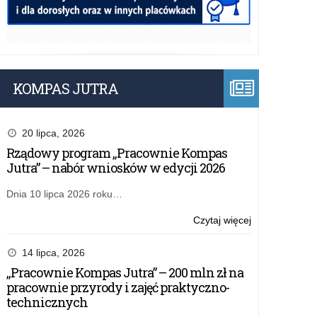
KOMPAS JUTRA
20 lipca, 2026
Rządowy program „Pracownie Kompas
Jutra” – nabór wniosków w edycji 2026
Dnia 10 lipca 2026 roku…
o:
Czytaj więcej
Bezpłatne
szkolenia
14 lipca, 2026
o
„Pracownie Kompas Jutra” – 200 mln zł na
AI
pracownie przyrody i zajęć praktyczno-
dla
technicznych
nauczycieli