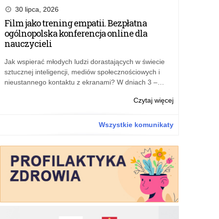
szkolenia
30 lipca, 2026
o
Film jako trening empatii. Bezpłatna
AI
ogólnopolska konferencja online dla
dla
nauczycieli
nauczycieli
Jak wspierać młodych ludzi dorastających w świecie
sztucznej inteligencji, mediów społecznościowych i
nieustannego kontaktu z ekranami? W dniach 3 –…
o:
Czytaj więcej
Bezpłatne
szkolenia
Wszystkie komunikaty
o
AI
dla
nauczycieli