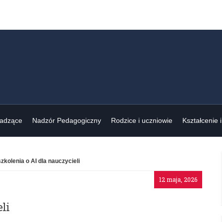
wadzące
Nadzór Pedagogiczny
Rodzice i uczniowie
Kształcenie 
zkolenia o AI dla nauczycieli
12 maja, 2026
li