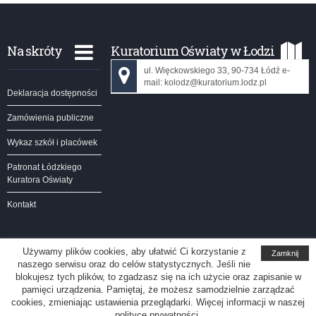
Na skróty
Kuratorium Oświaty w Łodzi
ul. Więckowskiego 33, 90-734 Łódź e-
mail: kolodz@kuratorium.lodz.pl
Deklaracja dostępności
Zamówienia publiczne
Wykaz szkół i placówek
Patronat Łódzkiego
Kuratora Oświaty
Kontakt
Używamy plików cookies, aby ułatwić Ci korzystanie z
Zamknij
naszego serwisu oraz do celów statystycznych. Jeśli nie
Kuratorium Oświaty w Łodzi
blokujesz tych plików, to zgadzasz się na ich użycie oraz zapisanie w
pamięci urządzenia. Pamiętaj, że możesz samodzielnie zarządzać
Redakcja serwisu
cookies, zmieniając ustawienia przeglądarki. Więcej informacji w naszej
polityce prywatności.