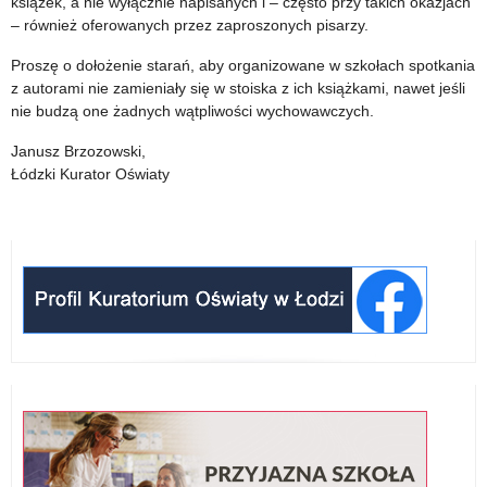
książek, a nie wyłącznie napisanych i – często przy takich okazjach
– również oferowanych przez zaproszonych pisarzy.
ocen
Proszę o dołożenie starań, aby organizowane w szkołach spotkania
z autorami nie zamieniały się w stoiska z ich książkami, nawet jeśli
nie budzą one żadnych wątpliwości wychowawczych.
Janusz Brzozowski,
Łódzki Kurator Oświaty