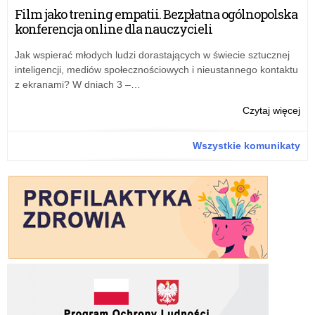
Kur
Film jako trening empatii. Bezpłatna ogólnopolska
Ośw
konferencja online dla nauczycieli
dot
or
Jak wspierać młodych ludzi dorastających w świecie sztucznej
w
inteligencji, mediów społecznościowych i nieustannego kontaktu
szk
z ekranami? W dniach 3 –…
spo
z
o:
Czytaj więcej
aut
Ape
ksi
Łód
Wszystkie komunikaty
Kur
Ośw
dot
or
w
szk
spo
z
aut
ksi