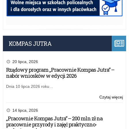
KOMPAS JUTRA
20 lipca, 2026
Rządowy program „Pracownie Kompas Jutra” –
nabór wniosków w edycji 2026
Dnia 10 lipca 2026 roku…
o:
Czytaj więcej
Ape
Łód
14 lipca, 2026
Kur
„Pracownie Kompas Jutra” – 200 mln zł na
Ośw
pracownie przyrody i zajęć praktyczno-
dot