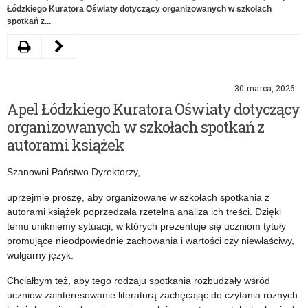
Łódzkiego Kuratora Oświaty dotyczący organizowanych w szkołach
spotkań z...
Drukuj
Poprzedni
artykuł
30 marca, 2026
Komunikat
Apel Łódzkiego Kuratora Oświaty dotyczący
o
organizowanych w szkołach spotkań z
niewliczaniu
autorami książek
ocen
Szanowni Państwo Dyrektorzy,
z
uprzejmie proszę, aby organizowane w szkołach spotkania z
religii
autorami książek poprzedzała rzetelna analiza ich treści. Dzięki
temu unikniemy sytuacji, w których prezentuje się uczniom tytuły
i
promujące nieodpowiednie zachowania i wartości czy niewłaściwy,
etyki
wulgarny język.
do
Chciałbym też, aby tego rodzaju spotkania rozbudzały wśród
uczniów zainteresowanie literaturą zachęcając do czytania różnych
średniej