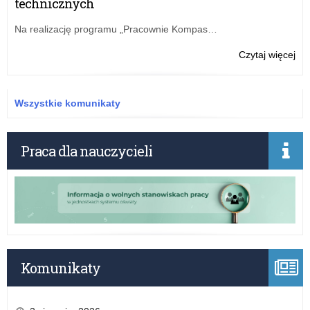
technicznych
or
w
Na realizację programu „Pracownie Kompas…
szk
spo
o:
Czytaj więcej
z
Ape
aut
Łód
ksi
Kur
Wszystkie komunikaty
Ośw
dot
or
Praca dla nauczycieli
w
szk
spo
z
aut
ksi
Komunikaty