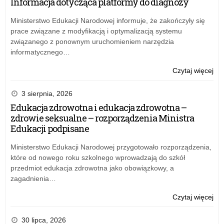
Informacja dotycząca platformy do diagnozy
Ośw
dot
Ministerstwo Edukacji Narodowej informuje, że zakończyły się
or
prace związane z modyfikacją i optymalizacją systemu
w
związanego z ponownym uruchomieniem narzędzia
szk
informatycznego…
spo
z
o:
Czytaj więcej
aut
Ape
ksi
Łód
3 sierpnia, 2026
Kur
Edukacja zdrowotna i edukacja zdrowotna –
Ośw
zdrowie seksualne – rozporządzenia Ministra
dot
Edukacji podpisane
or
w
Ministerstwo Edukacji Narodowej przygotowało rozporządzenia,
szk
które od nowego roku szkolnego wprowadzają do szkół
spo
przedmiot edukacja zdrowotna jako obowiązkowy, a
z
zagadnienia…
aut
ksi
o:
Czytaj więcej
Ape
Łód
30 lipca, 2026