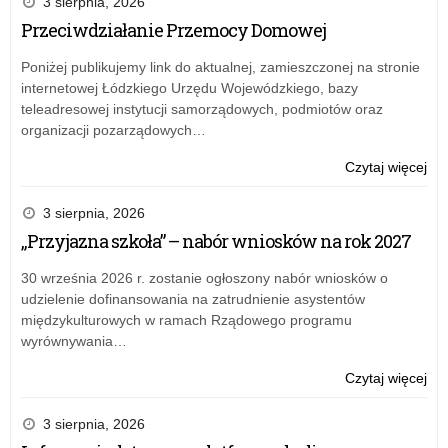
3 sierpnia, 2026
Przeciwdziałanie Przemocy Domowej
Poniżej publikujemy link do aktualnej, zamieszczonej na stronie
internetowej Łódzkiego Urzędu Wojewódzkiego, bazy
teleadresowej instytucji samorządowych, podmiotów oraz
organizacji pozarządowych…
o:
Czytaj więcej
Ape
Łód
3 sierpnia, 2026
Kur
„Przyjazna szkoła” – nabór wniosków na rok 2027
Ośw
dot
30 września 2026 r. zostanie ogłoszony nabór wniosków o
or
udzielenie dofinansowania na zatrudnienie asystentów
w
międzykulturowych w ramach Rządowego programu
szk
wyrównywania…
spo
z
o:
Czytaj więcej
aut
Ape
ksi
Łód
3 sierpnia, 2026
Kur