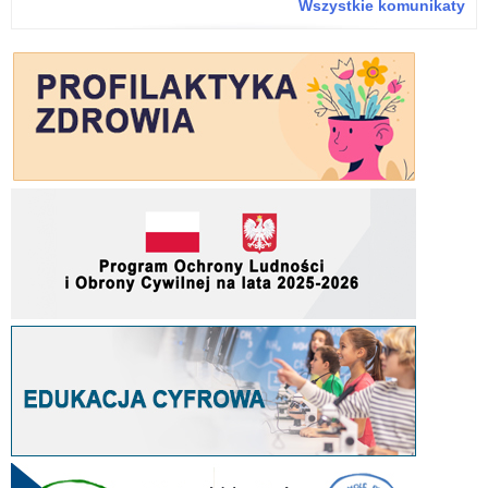
Wszystkie komunikaty
Ro
Czy
–
inf
o
na