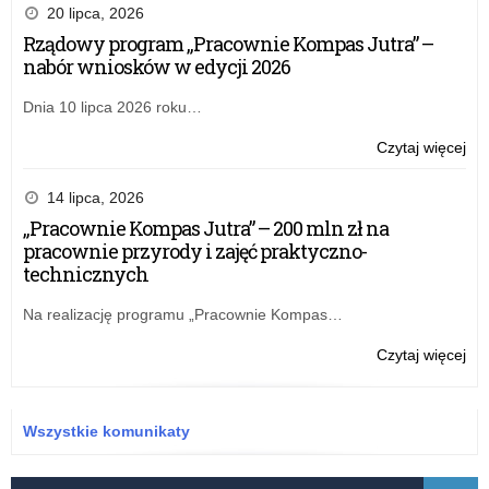
20 lipca, 2026
Rządowy program „Pracownie Kompas Jutra” –
nabór wniosków w edycji 2026
Dnia 10 lipca 2026 roku…
o:
Czytaj więcej
Na
Pr
14 lipca, 2026
Ro
„Pracownie Kompas Jutra” – 200 mln zł na
Czy
pracownie przyrody i zajęć praktyczno-
–
technicznych
inf
o
Na realizację programu „Pracownie Kompas…
na
o:
Czytaj więcej
Na
Pr
Ro
Wszystkie komunikaty
Czy
–