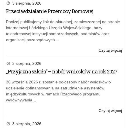
Pr
3 sierpnia, 2026
Ro
Przeciwdziałanie Przemocy Domowej
Czy
–
Poniżej publikujemy link do aktualnej, zamieszczonej na stronie
inf
internetowej Łódzkiego Urzędu Wojewódzkiego, bazy
o
teleadresowej instytucji samorządowych, podmiotów oraz
na
organizacji pozarządowych…
o:
Czytaj więcej
Na
Pr
3 sierpnia, 2026
Ro
„Przyjazna szkoła” – nabór wniosków na rok 2027
Czy
–
30 września 2026 r. zostanie ogłoszony nabór wniosków o
inf
udzielenie dofinansowania na zatrudnienie asystentów
o
międzykulturowych w ramach Rządowego programu
na
wyrównywania…
o:
Czytaj więcej
Na
Pr
3 sierpnia, 2026