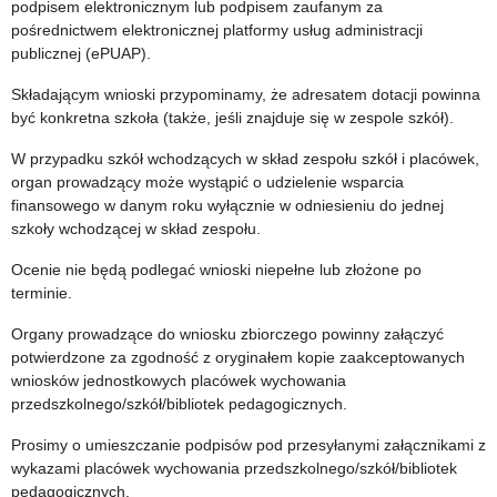
podpisem elektronicznym lub podpisem zaufanym za
pośrednictwem elektronicznej platformy usług administracji
publicznej (ePUAP).
Składającym wnioski przypominamy, że adresatem dotacji powinna
być konkretna szkoła (także, jeśli znajduje się w zespole szkół).
W przypadku szkół wchodzących w skład zespołu szkół i placówek,
organ prowadzący może wystąpić o udzielenie wsparcia
finansowego w danym roku wyłącznie w odniesieniu do jednej
szkoły wchodzącej w skład zespołu.
Ocenie nie będą podlegać wnioski niepełne lub złożone po
terminie.
Organy prowadzące do wniosku zbiorczego powinny załączyć
potwierdzone za zgodność z oryginałem kopie zaakceptowanych
wniosków jednostkowych placówek wychowania
przedszkolnego/szkół/bibliotek pedagogicznych.
Prosimy o umieszczanie podpisów pod przesyłanymi załącznikami z
wykazami placówek wychowania przedszkolnego/szkół/bibliotek
pedagogicznych.