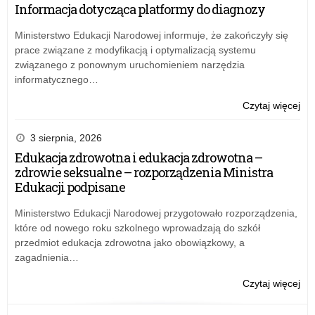
Ro
Informacja dotycząca platformy do diagnozy
Czy
–
Ministerstwo Edukacji Narodowej informuje, że zakończyły się
inf
prace związane z modyfikacją i optymalizacją systemu
o
związanego z ponownym uruchomieniem narzędzia
na
informatycznego…
o:
Czytaj więcej
Na
Pr
3 sierpnia, 2026
Ro
Edukacja zdrowotna i edukacja zdrowotna –
Czy
zdrowie seksualne – rozporządzenia Ministra
–
Edukacji podpisane
inf
o
Ministerstwo Edukacji Narodowej przygotowało rozporządzenia,
na
które od nowego roku szkolnego wprowadzają do szkół
przedmiot edukacja zdrowotna jako obowiązkowy, a
zagadnienia…
o:
Czytaj więcej
Na
Pr