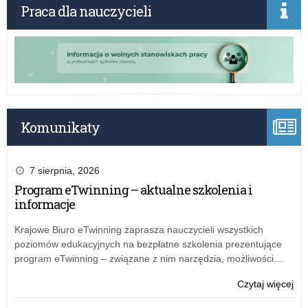
inf
Praca dla nauczycieli
o
na
Komunikaty
7 sierpnia, 2026
Program eTwinning – aktualne szkolenia i
informacje
Krajowe Biuro eTwinning zaprasza nauczycieli wszystkich
poziomów edukacyjnych na bezpłatne szkolenia prezentujące
program eTwinning – związane z nim narzędzia, możliwości…
o:
Czytaj więcej
Na