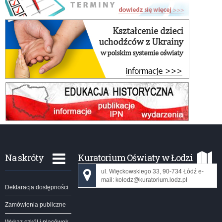
Na skróty
Kuratorium Oświaty w Łodzi
ul. Więckowskiego 33, 90-734 Łódź e-
mail: kolodz@kuratorium.lodz.pl
Deklaracja dostępności
Zamówienia publiczne