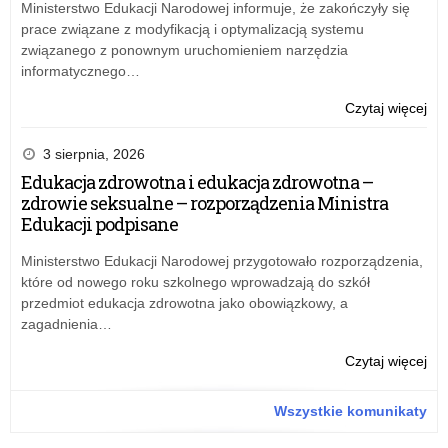
Kur
Ministerstwo Edukacji Narodowej informuje, że zakończyły się
bud
Ośw
prace związane z modyfikacją i optymalizacją systemu
na
z
związanego z ponownym uruchomieniem narzędzia
20
19
informatycznego…
rok
gru
Kur
20
o:
Czytaj więcej
Ośw
r.
Zar
w
w
nr
3 sierpnia, 2026
Łod
spr
14
Edukacja zdrowotna i edukacja zdrowotna –
zm
Łód
zdrowie seksualne – rozporządzenia Ministra
w
Kur
Edukacji podpisane
bud
Ośw
na
z
Ministerstwo Edukacji Narodowej przygotowało rozporządzenia,
20
19
które od nowego roku szkolnego wprowadzają do szkół
rok
gru
przedmiot edukacja zdrowotna jako obowiązkowy, a
Kur
20
zagadnienia…
Ośw
r.
w
w
o:
Czytaj więcej
Łod
spr
Zar
zm
nr
Wszystkie komunikaty
w
14
bud
Łód