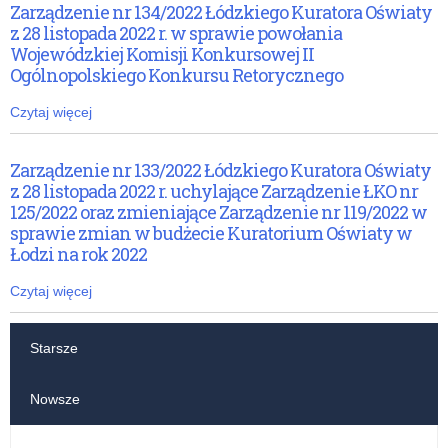
Zarządzenie nr 134/2022 Łódzkiego Kuratora Oświaty
z 28 listopada 2022 r. w sprawie powołania
Wojewódzkiej Komisji Konkursowej II
Ogólnopolskiego Konkursu Retorycznego
Czytaj więcej
Zarządzenie nr 133/2022 Łódzkiego Kuratora Oświaty
z 28 listopada 2022 r. uchylające Zarządzenie ŁKO nr
125/2022 oraz zmieniające Zarządzenie nr 119/2022 w
sprawie zmian w budżecie Kuratorium Oświaty w
Łodzi na rok 2022
Czytaj więcej
Starsze
Nowsze