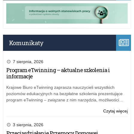
na
19
20
gru
rok
20
Kur
r.
Ośw
w
w
spr
Łod
zm
Komunikaty
w
bud
na
7 sierpnia, 2026
20
Program eTwinning – aktualne szkolenia i
rok
informacje
Kur
Ośw
Krajowe Biuro eTwinning zaprasza nauczycieli wszystkich
w
poziomów edukacyjnych na bezpłatne szkolenia prezentujące
Łod
program eTwinning – związane z nim narzędzia, możliwości…
o:
Czytaj więcej
Zar
nr
3 sierpnia, 2026
14
Przeciwdziałanie Przemocy Domowej