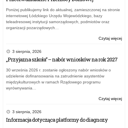
Łód
Kur
Poniżej publikujemy link do aktualnej, zamieszczonej na stronie
Ośw
internetowej Łódzkiego Urzędu Wojewódzkiego, bazy
z
teleadresowej instytucji samorządowych, podmiotów oraz
19
organizacji pozarządowych…
gru
20
o:
Czytaj więcej
r.
Zar
w
nr
3 sierpnia, 2026
spr
14
„Przyjazna szkoła” – nabór wniosków na rok 2027
zm
Łód
w
Kur
30 września 2026 r. zostanie ogłoszony nabór wniosków o
bud
Ośw
udzielenie dofinansowania na zatrudnienie asystentów
na
z
międzykulturowych w ramach Rządowego programu
20
19
wyrównywania…
rok
gru
Kur
20
o:
Czytaj więcej
Ośw
r.
Zar
w
w
nr
3 sierpnia, 2026
Łod
spr
14
Informacja dotycząca platformy do diagnozy
zm
Łód
w