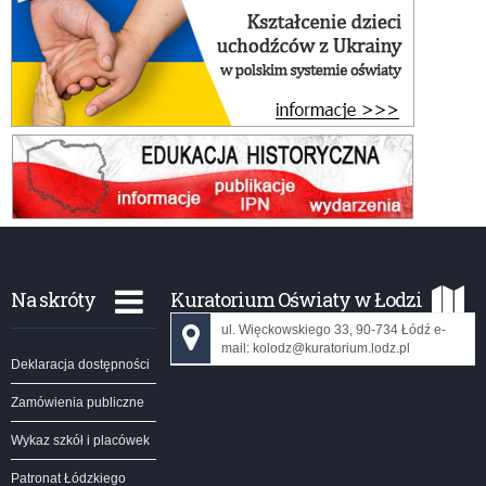
Na skróty
Kuratorium Oświaty w Łodzi
ul. Więckowskiego 33, 90-734 Łódź e-
mail: kolodz@kuratorium.lodz.pl
Deklaracja dostępności
Zamówienia publiczne
Wykaz szkół i placówek
Patronat Łódzkiego