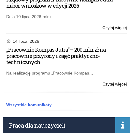
nabór wniosków w edycji 2026
Dnia 10 lipca 2026 roku…
o:
Czytaj więcej
Zar
nr
14 lipca, 2026
14
„Pracownie Kompas Jutra” – 200 mln zł na
Łód
pracownie przyrody i zajęć praktyczno-
Kur
technicznych
Ośw
z
Na realizację programu „Pracownie Kompas…
19
gru
o:
Czytaj więcej
20
Zar
r.
nr
w
14
Wszystkie komunikaty
spr
Łód
zm
Kur
w
Ośw
Praca dla nauczycieli
bud
z