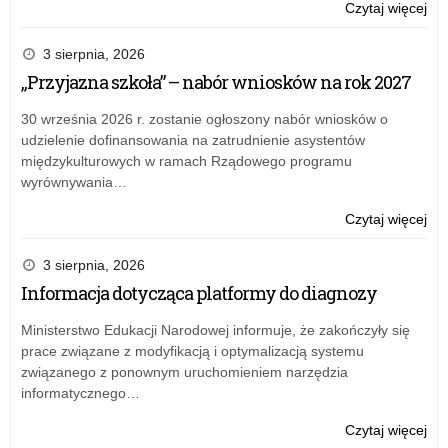
w
o:
Czytaj więcej
spr
Zar
pow
nr
3 sierpnia, 2026
Zes
12
„Przyjazna szkoła” – nabór wniosków na rok 2027
Oce
ŁK
w
z
30 września 2026 r. zostanie ogłoszony nabór wniosków o
zwi
25
udzielenie dofinansowania na zatrudnienie asystentów
z
lis
międzykulturowych w ramach Rządowego programu
od
20
wyrównywania…
od
r.
oc
w
o:
Czytaj więcej
pra
spr
Zar
prz
pow
nr
3 sierpnia, 2026
nau
Zes
12
Informacja dotycząca platformy do diagnozy
Oce
ŁK
w
z
Ministerstwo Edukacji Narodowej informuje, że zakończyły się
zwi
25
prace związane z modyfikacją i optymalizacją systemu
z
lis
związanego z ponownym uruchomieniem narzędzia
od
20
informatycznego…
od
r.
oc
w
o:
Czytaj więcej
pra