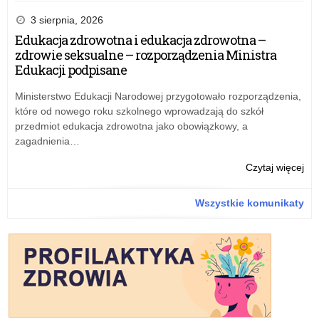
spr
Zar
prz
pow
nr
3 sierpnia, 2026
nau
Zes
12
Edukacja zdrowotna i edukacja zdrowotna –
Oce
ŁK
zdrowie seksualne – rozporządzenia Ministra
w
z
Edukacji podpisane
zwi
25
z
lis
Ministerstwo Edukacji Narodowej przygotowało rozporządzenia,
od
20
które od nowego roku szkolnego wprowadzają do szkół
od
r.
przedmiot edukacja zdrowotna jako obowiązkowy, a
oc
w
zagadnienia…
pra
spr
prz
pow
o:
Czytaj więcej
nau
Zes
Zar
Oce
nr
Wszystkie komunikaty
w
12
zwi
ŁK
z
z
od
25
od
lis
oc
20
pra
r.
prz
w