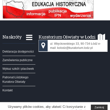
Na skróty
Kuratorium Oświaty w Łodzi
ul. Więckowskiego 33, 90-734 Łódź e-
mail: kolodz@kuratorium.lodz.pl
Deklaracja dostępności
Zamówienia publiczne
Wykaz szkół i placówek
Patronat Łódzkiego
Kuratora Oświaty
Kontakt
Używamy plików cookies, aby ułatwić Ci korzystanie z
Zamknij