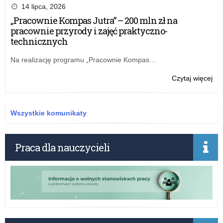
nr
14 lipca, 2026
12
„Pracownie Kompas Jutra” – 200 mln zł na
ŁK
pracownie przyrody i zajęć praktyczno-
z
technicznych
25
lis
Na realizację programu „Pracownie Kompas…
20
r.
o:
Czytaj więcej
w
Zar
spr
nr
pow
12
Wszystkie komunikaty
Zes
ŁK
Oce
z
w
25
Praca dla nauczycieli
zwi
lis
z
20
od
r.
od
w
oc
spr
pra
pow
prz
Zes