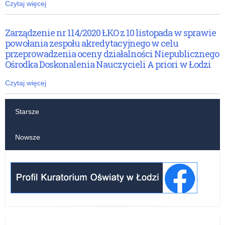
Czytaj więcej
Zarządzenie nr 114/2020 ŁKO z 10 listopada w sprawie
powołania zespołu akredytacyjnego w celu
przeprowadzenia oceny działalności Niepublicznego
Ośrodka Doskonalenia Nauczycieli A priori w Łodzi
Czytaj więcej
Starsze
Nowsze