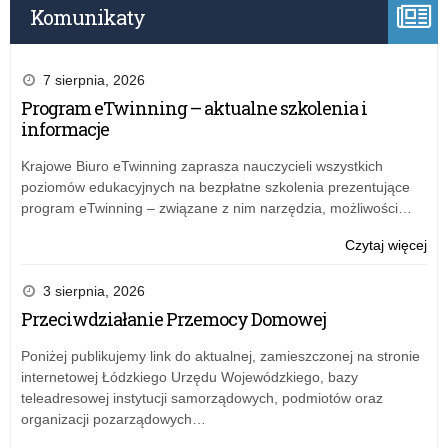
nau
Oce
Komunikaty
w
zwi
z
7 sierpnia, 2026
od
Program eTwinning – aktualne szkolenia i
od
informacje
oc
pra
Krajowe Biuro eTwinning zaprasza nauczycieli wszystkich
prz
poziomów edukacyjnych na bezpłatne szkolenia prezentujące
nau
program eTwinning – związane z nim narzędzia, możliwości…
o:
Czytaj więcej
Zar
nr
3 sierpnia, 2026
12
Przeciwdziałanie Przemocy Domowej
ŁK
z
Poniżej publikujemy link do aktualnej, zamieszczonej na stronie
25
internetowej Łódzkiego Urzędu Wojewódzkiego, bazy
lis
teleadresowej instytucji samorządowych, podmiotów oraz
20
organizacji pozarządowych…
r.