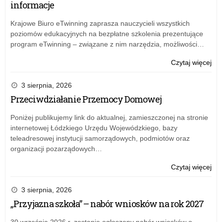
informacje
Krajowe Biuro eTwinning zaprasza nauczycieli wszystkich
poziomów edukacyjnych na bezpłatne szkolenia prezentujące
program eTwinning – związane z nim narzędzia, możliwości…
o:
Czytaj więcej
50
lat
3 sierpnia, 2026
Prz
Przeciwdziałanie Przemocy Domowej
Mie
nr
Poniżej publikujemy link do aktualnej, zamieszczonej na stronie
12
internetowej Łódzkiego Urzędu Wojewódzkiego, bazy
w
teleadresowej instytucji samorządowych, podmiotów oraz
Łod
organizacji pozarządowych…
o:
Czytaj więcej
50
lat
3 sierpnia, 2026
Prz
„Przyjazna szkoła” – nabór wniosków na rok 2027
Mie
nr
30 września 2026 r. zostanie ogłoszony nabór wniosków o