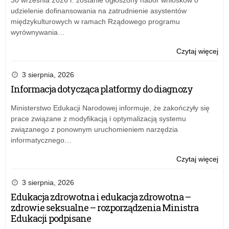
12
udzielenie dofinansowania na zatrudnienie asystentów
w
międzykulturowych w ramach Rządowego programu
Łod
wyrównywania…
o:
Czytaj więcej
50
lat
3 sierpnia, 2026
Prz
Informacja dotycząca platformy do diagnozy
Mie
nr
Ministerstwo Edukacji Narodowej informuje, że zakończyły się
12
prace związane z modyfikacją i optymalizacją systemu
w
związanego z ponownym uruchomieniem narzędzia
Łod
informatycznego…
o:
Czytaj więcej
50
lat
3 sierpnia, 2026
Prz
Edukacja zdrowotna i edukacja zdrowotna –
Mie
zdrowie seksualne – rozporządzenia Ministra
nr
Edukacji podpisane
12