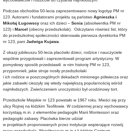
wychowawców i rodziców do czytania najmłodszym.
Podczas obchodów 50-lecia zaprezentowano nowy logotyp PM nr
123. Autorami i fundatorami projektu są państwo
Agnieszka i
Mikołaj Ługowscy
oraz ich dzieci –
Sonia
(absolwentka PM nr
123) i
Marcel
(obecny przedszkolak). Odczytano również list, który
do przedszkolnej społeczności skierowała pierwsza dyrektorka PM
nr 123, pani
Jadwiga Kujawa
.
Z okazji jubileuszu 50-lecia placówki dzieci, rodzice i nauczyciele
wspólnie przygotowali i zaprezentowali program artystyczny. W
pomysłowy sposób przedstawili w nim historię PM nr 123,
przypomnieli, jakie stroje nosiły przedszkolaki
i ich rodzice w poszczególnych dekadach minionego półwiecza oraz
jakie zabawki cieszyły się wtedy największą popularnością wśród
najmłodszych. Zwieńczeniem uroczystości był urodzinowy tort.
Przedszkole Miejskie nr 123 powstało w 1967 roku. Mieści się przy
ulicy Rojnej na łódzkim Teofilowie. W codziennej pracy wychowawcy
korzystają m.in. z elementów pedagogiki Marii Montessori oraz
pedagogiki zabawy. Placówka bierze udział
w projektach proponowanych przez instytucje wspierające rozwój
pracy przedszkola. Współpracuje m.in z Łódzkim Centrum