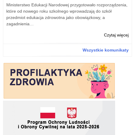
w
Ministerstwo Edukacji Narodowej przygotowało rozporządzenia,
Łod
które od nowego roku szkolnego wprowadzają do szkół
przedmiot edukacja zdrowotna jako obowiązkowy, a
zagadnienia…
o:
Czytaj więcej
50
lat
Wszystkie komunikaty
Prz
Mie
nr
12
w
Łod