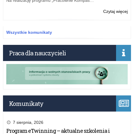
Na realizację programu „Pracownie Kompas…
Łod
o:
Czytaj więcej
50
lat
Prz
Wszystkie komunikaty
Mie
nr
12
Praca dla nauczycieli
w
Łod
Komunikaty
7 sierpnia, 2026
Program eTwinning – aktualne szkolenia i