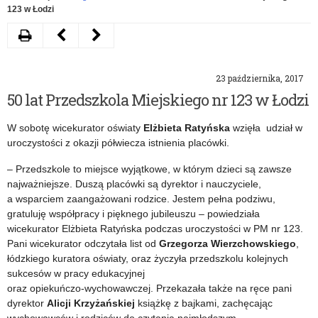
123 w Łodzi
Drukuj
Następny
Poprzedni
artykuł
artykuł
23 października, 2017
Święto
Wojewódzkie
50 lat Przedszkola Miejskiego nr 123 w Łodzi
15.
obchody
W sobotę wicekurator oświaty
Elżbieta Ratyńska
wzięła udział w
Sieradzkiej
Dnia
uroczystości z okazji półwiecza istnienia placówki.
Brygady
Edukacji
– Przedszkole to miejsce wyjątkowe, w którym dzieci są zawsze
Wsparcia
Narodowej
najważniejsze. Duszą placówki są dyrektor i nauczyciele,
a wsparciem zaangażowani rodzice. Jestem pełna podziwu,
Dowodzenia
gratuluję współpracy i pięknego jubileuszu – powiedziała
wicekurator Elżbieta Ratyńska podczas uroczystości w PM nr 123.
Pani wicekurator odczytała list od
Grzegorza Wierzchowskiego
,
łódzkiego kuratora oświaty, oraz życzyła przedszkolu kolejnych
sukcesów w pracy edukacyjnej
oraz opiekuńczo-wychowawczej. Przekazała także na ręce pani
dyrektor
Alicji Krzyżańskiej
książkę z bajkami, zachęcając