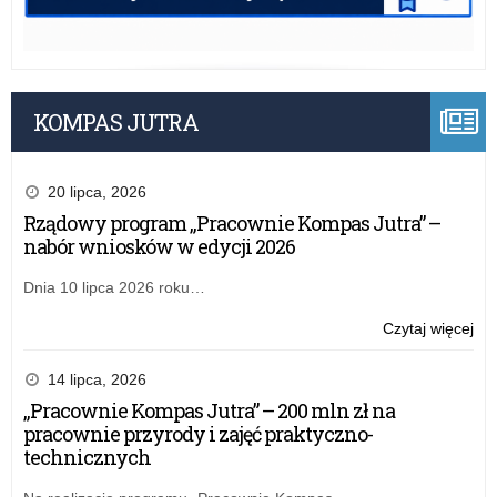
KOMPAS JUTRA
20 lipca, 2026
Rządowy program „Pracownie Kompas Jutra” –
nabór wniosków w edycji 2026
Dnia 10 lipca 2026 roku…
o:
Czytaj więcej
50
lat
14 lipca, 2026
Prz
„Pracownie Kompas Jutra” – 200 mln zł na
Mie
pracownie przyrody i zajęć praktyczno-
nr
technicznych
12
w