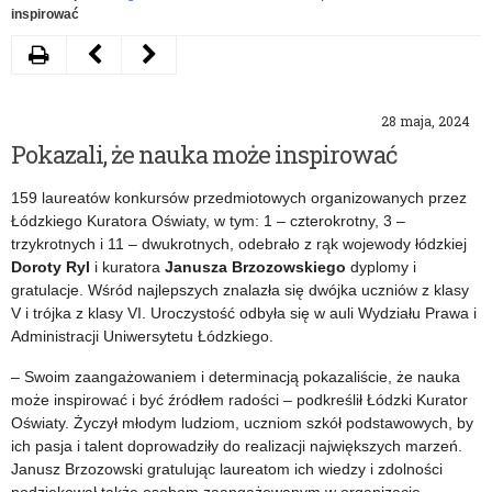
inspirować
Drukuj
Następny
Poprzedni
artykuł
artykuł
28 maja, 2024
Bez
Najlepsi
Pokazali, że nauka może inspirować
korzeni
matematycy
159 laureatów konkursów przedmiotowych organizowanych przez
nie
nagrodzeni
Łódzkiego Kuratora Oświaty, w tym: 1 – czterokrotny, 3 –
zakwitniesz
trzykrotnych i 11 – dwukrotnych, odebrało z rąk wojewody łódzkiej
Doroty Ryl
i kuratora
Janusza Brzozowskiego
dyplomy i
–
gratulacje. Wśród najlepszych znalazła się dwójka uczniów z klasy
konkurs,
V i trójka z klasy VI. Uroczystość odbyła się w auli Wydziału Prawa i
Administracji Uniwersytetu Łódzkiego.
który
– Swoim zaangażowaniem i determinacją pokazaliście, że nauka
pomaga
może inspirować i być źródłem radości – podkreślił Łódzki Kurator
Oświaty. Życzył młodym ludziom, uczniom szkół podstawowych, by
odkryć
ich pasja i talent doprowadziły do realizacji największych marzeń.
własną
Janusz Brzozowski gratulując laureatom ich wiedzy i zdolności