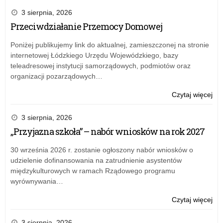
że
3 sierpnia, 2026
na
Przeciwdziałanie Przemocy Domowej
mo
ins
Poniżej publikujemy link do aktualnej, zamieszczonej na stronie
internetowej Łódzkiego Urzędu Wojewódzkiego, bazy
teleadresowej instytucji samorządowych, podmiotów oraz
organizacji pozarządowych…
o:
Czytaj więcej
Pok
że
3 sierpnia, 2026
na
„Przyjazna szkoła” – nabór wniosków na rok 2027
mo
ins
30 września 2026 r. zostanie ogłoszony nabór wniosków o
udzielenie dofinansowania na zatrudnienie asystentów
międzykulturowych w ramach Rządowego programu
wyrównywania…
o:
Czytaj więcej
Pok
że
3 sierpnia, 2026