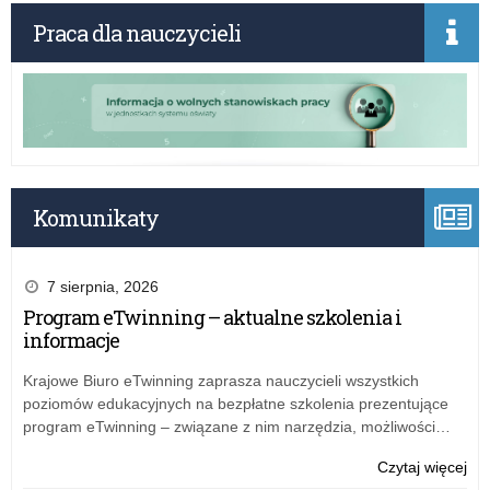
Praca dla nauczycieli
Komunikaty
7 sierpnia, 2026
Program eTwinning – aktualne szkolenia i
informacje
Krajowe Biuro eTwinning zaprasza nauczycieli wszystkich
poziomów edukacyjnych na bezpłatne szkolenia prezentujące
program eTwinning – związane z nim narzędzia, możliwości…
o:
Czytaj więcej
Pok