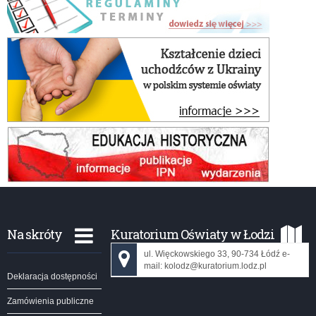
Na skróty
Kuratorium Oświaty w Łodzi
ul. Więckowskiego 33, 90-734 Łódź e-
mail: kolodz@kuratorium.lodz.pl
Deklaracja dostępności
Zamówienia publiczne