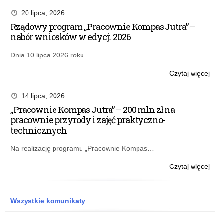
20 lipca, 2026
Rządowy program „Pracownie Kompas Jutra” –
nabór wniosków w edycji 2026
Dnia 10 lipca 2026 roku…
o:
Czytaj więcej
Pok
że
14 lipca, 2026
na
„Pracownie Kompas Jutra” – 200 mln zł na
mo
pracownie przyrody i zajęć praktyczno-
ins
technicznych
Na realizację programu „Pracownie Kompas…
o:
Czytaj więcej
Pok
że
na
Wszystkie komunikaty
mo
ins