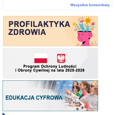
że
Wszystkie komunikaty
na
mo
ins