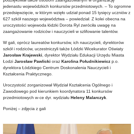
podziękował także osobom zaangażowanym w organizację
tożsamość
jedenastu wojewódzkich konkursów przedmiotowych. – To ogromne
przedsięwzięcie, w którym wzięło udział ponad 15 tysięcy uczniów z
627 szkół naszego województwa – powiedział. Z kolei obecna na
uroczystości wojewoda łódzki Dorota Ryl zwróciła uwagę na
zaangażowanie rodziców i nauczycieli w szlifowanie talentów.
W gali, oprócz laureatów konkursów, ich nauczycieli, dyrektorów
szkół i rodziców, uczestniczyli także Łódzki Wicekurator Oświaty
Jarosław Krajewski
, dyrektor Wydziału Edukacji Urzędu Miasta
Łodzi
Jarosław Pawlicki
oraz
Karolina Południkiewicz
p.o.
dyrektora Łódzkiego Centrum Doskonalenia Nauczycieli i
Kształcenia Praktycznego.
Uroczystość zorganizował Wydział Kształcenia Ogólnego i
Zawodowego pod kierunkiem koordynatora 11 konkursów
przedmiotowych w-ce dyr. wydziału
Heleny Malarczyk
.
Poniżej – zdjęcia z gali