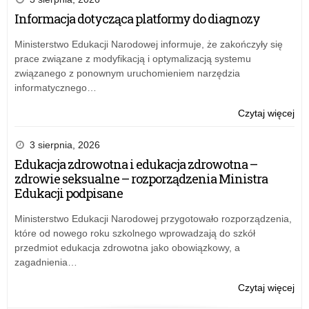
na
Informacja dotycząca platformy do diagnozy
mo
ins
Ministerstwo Edukacji Narodowej informuje, że zakończyły się
prace związane z modyfikacją i optymalizacją systemu
związanego z ponownym uruchomieniem narzędzia
informatycznego…
o:
Czytaj więcej
Pok
że
3 sierpnia, 2026
na
Edukacja zdrowotna i edukacja zdrowotna –
mo
zdrowie seksualne – rozporządzenia Ministra
ins
Edukacji podpisane
Ministerstwo Edukacji Narodowej przygotowało rozporządzenia,
które od nowego roku szkolnego wprowadzają do szkół
przedmiot edukacja zdrowotna jako obowiązkowy, a
zagadnienia…
o:
Czytaj więcej
Pok